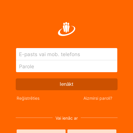
E-pasts vai mob. telefons
Parole
Ienākt
Reģistrēties
Aizmirsi paroli?
Vai ienāc ar