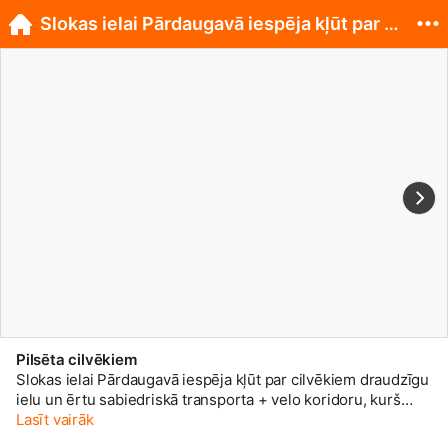
Slokas ielai Pārdaugavā iespēja kļūt par cilvēk...
Pilsēta cilvēkiem
Slokas ielai Pārdaugavā iespēja kļūt par cilvēkiem draudzīgu
ielu un ērtu sabiedriskā transporta + velo koridoru, kurš
noderēs Iļģuciema, Imantas, Dzirciema iedzīvotājiem, gan
Lasīt vairāk
studentiem, kuri mācās Stradiņa universitātē vai dodas uz