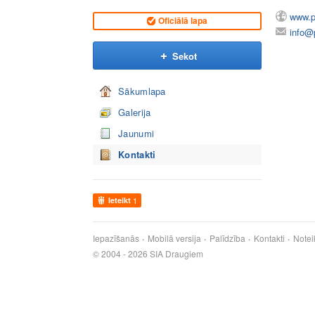
www.pi
Oficiālā lapa
info@p
Sekot
Sākumlapa
Galerija
Jaunumi
Kontakti
Ieteikt
1
Iepazīšanās
Mobilā versija
Palīdzība
Kontakti
Notei
© 2004 - 2026 SIA Draugiem