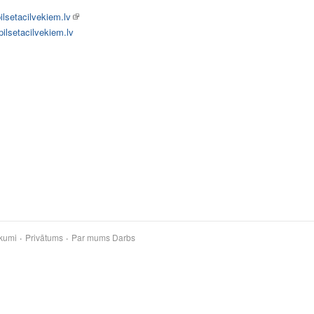
lsetacilvekiem.lv
ilsetacilvekiem.lv
kumi
Privātums
Par mums
Darbs