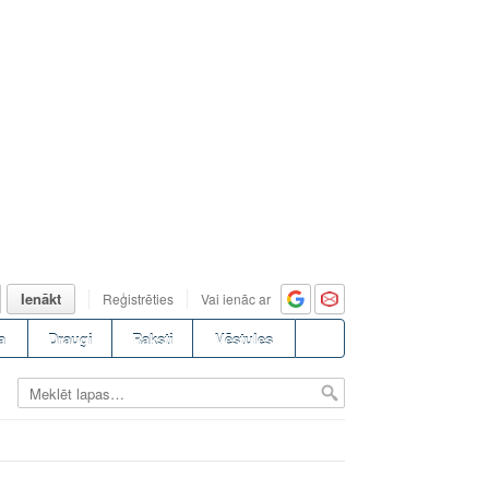
Ienākt
Reģistrēties
Vai ienāc ar
a
Draugi
Raksti
Vēstules