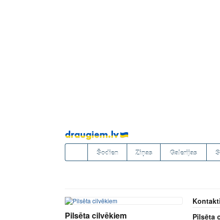
Pāriet
uz
saturu
Šodien
Ziņas
Galerijas
S
Kontakt
Pilsēta cilvēkiem
Pilsēta 