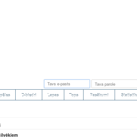
pēles
D-biedri
Lapas
Tops
Pasākumi
Statistik
i
cilvēkiem