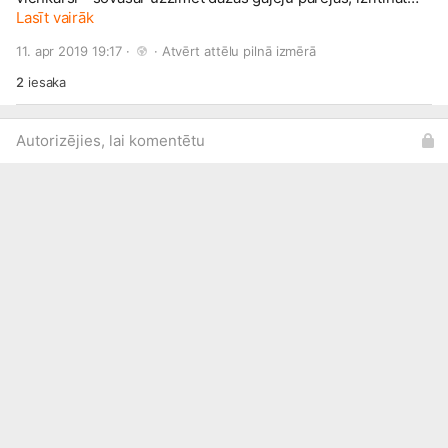
futbola laukuma zālienu un uzstādit kokus kastēs.
Lasīt vairāk
11. apr 2019 19:17 · 
 · 
Atvērt attēlu pilnā izmērā
2
iesaka
Autorizējies, lai komentētu