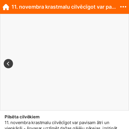
11. novembra krastmalu cilvēcīgot var pavisam ā...
Pilsēta cilvēkiem
11. novembra krastmalu cilvēcīgot var pavisam ātri un
vienkārši - šovasar uzzīmēt dažas gājēju pārejas, izritināt