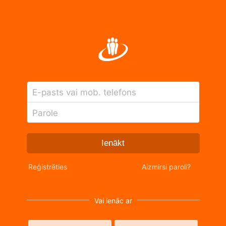
E-pasts vai mob. telefons
Parole
Ienākt
Reģistrēties
Aizmirsi paroli?
Vai ienāc ar