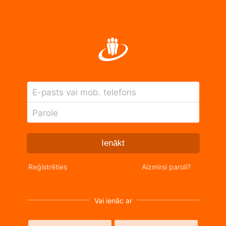
E-pasts vai mob. telefons
Parole
Ienākt
Reģistrēties
Aizmirsi paroli?
Vai ienāc ar