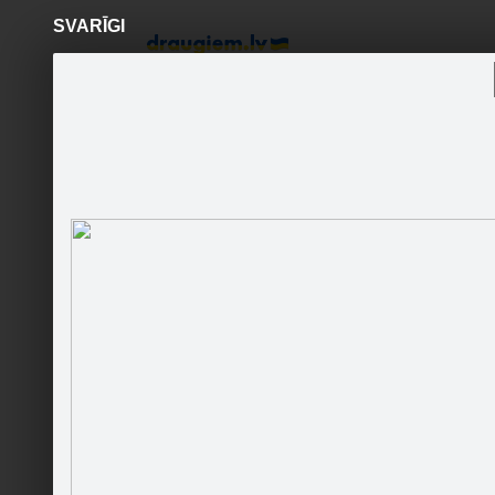
SVARĪGI
Pāriet
uz
saturu
Šodien
Ziņas
Galerijas
S
Jana Borisa Permanent
Makeup
Sekot
Sākumlapa
Galerija
Jaunumi
Kontakti
Ieteikt