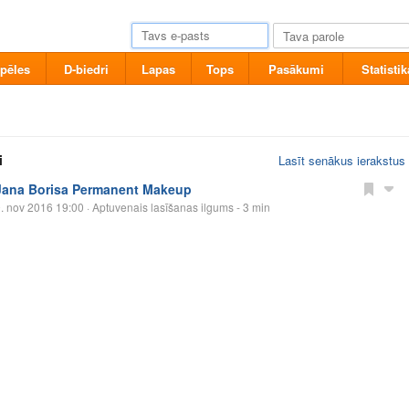
pēles
D-biedri
Lapas
Tops
Pasākumi
Statistik
i
Lasīt senākus ierakstus
Jana Borisa Permanent Makeup
. nov 2016 19:00
· Aptuvenais lasīšanas ilgums - 3 min