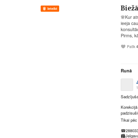
Biežā
Ieteikt
🌸
Kur at
ieeja ca
konsultā
Pirms, kā
Patīk
Runā
1
Sadzījuša
Korekcijā
padzisušie
Tikai pēc
☎
28803
🏙
Jelgav