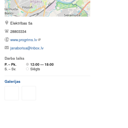
Elektrības 5a
28803334
www.progrims.lv
janaborisa@inbox.lv
Darba laiks
P. – Pk.
12:00 — 18:00
S. – Sv.
Slēgts
Galerijas