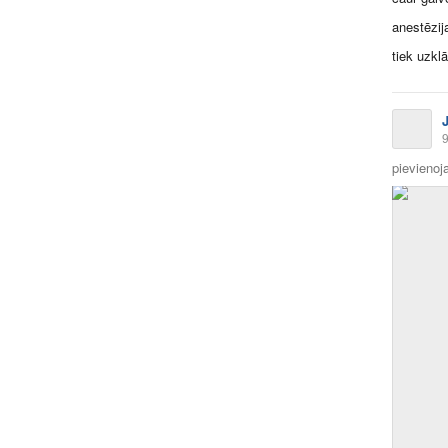
anestēzij
tiek uzklā
9
pievienoja