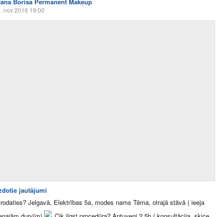
Jana Borisa Permanent Makeup
. nov 2016 19:00
zdotie jautājumi
trodaties? Jelgavā, Elektrības 5a, modes nams Tēma, otrajā stāvā ( ieeja
venajām durvīm)
Cik ilgst procedūra? Aptuveni 2.5h ( konsultācija, skice,