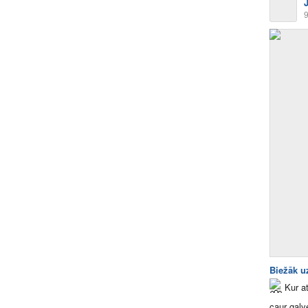
9
Biežāk u
Kur a
caur gal