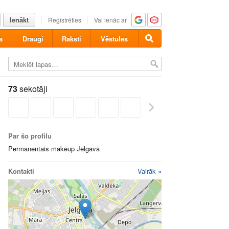
Ienākt
Reģistrēties
Vai ienāc ar
a
Draugi
Raksti
Vēstules
73
sekotāji
Par šo profilu
Permanentais makeup Jelgavā
Kontakti
Vairāk »