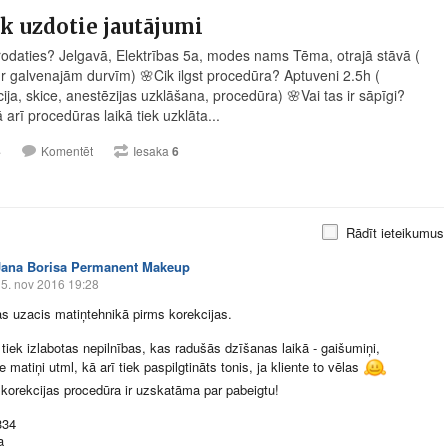
k uzdotie jautājumi
rodaties? Jelgavā, Elektrības 5a, modes nams Tēma, otrajā stāvā (
ur galvenajām durvīm)
🌸
Cik ilgst procedūra? Aptuveni 2.5h (
cija, skice, anestēzijas uzklāšana, procedūra)
🌸
Vai tas ir sāpīgi?
 arī procedūras laikā tiek uzklāta...
4
Komentēt
Iesaka
6
Rādīt ieteikumus
Jana Borisa Permanent Makeup
5. nov 2016 19:28
s uzacis matiņtehnikā pirms korekcijas.
 tiek izlabotas nepilnības, kas radušās dzīšanas laikā - gaišumiņi,
 matiņi utml, kā arī tiek paspilgtināts tonis, ja kliente to vēlas
 korekcijas procedūra ir uzskatāma par pabeigtu!
334
a