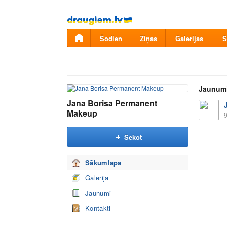
Pāriet
uz
saturu
Šodien
Ziņas
Galerijas
S
Jaunum
Jana Borisa Permanent
Makeup
9
Sekot
Sākumlapa
Galerija
Jaunumi
Kontakti