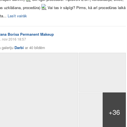
as uzklāšana, procedūra)
Vai tas ir sāpīgi? Pirms, kā arī procedūras laikā
ta...
Lasīt vairāk
Jana Borisa Permanent Makeup
. nov 2016 18:57
 galeriju
Darbi
ar
40 bildēm
+36