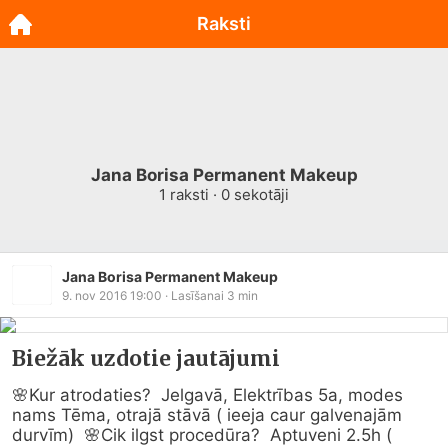
Raksti
Jana Borisa Permanent Makeup
1
raksti ·
0
sekotāji
Jana Borisa Permanent Makeup
9. nov 2016 19:00
· Lasīšanai
3
min
Biežāk uzdotie jautājumi
🌸Kur atrodaties?  Jelgavā, Elektrības 5a, modes 
nams Tēma, otrajā stāvā ( ieeja caur galvenajām 
durvīm)  🌸Cik ilgst procedūra?  Aptuveni 2.5h ( 