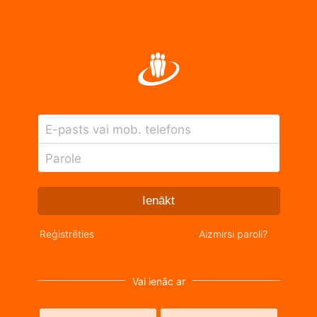
E-pasts vai mob. telefons
Parole
Ienākt
Reģistrēties
Aizmirsi paroli?
Vai ienāc ar