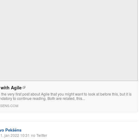
with Agile
 the very first post about Agile that you might want to look at before this, but it is
datory to continue reading. Both are related, this...
KSENS.COM
Ivo Pekšēns
1. jan 2022 10:31
no Twitter