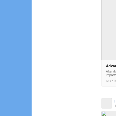
Advan
After d
importa
IVOPE
1