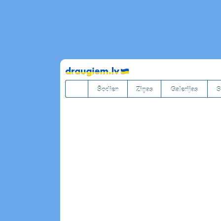
Pāriet
uz
saturu
Šodien
Ziņas
Galerijas
S