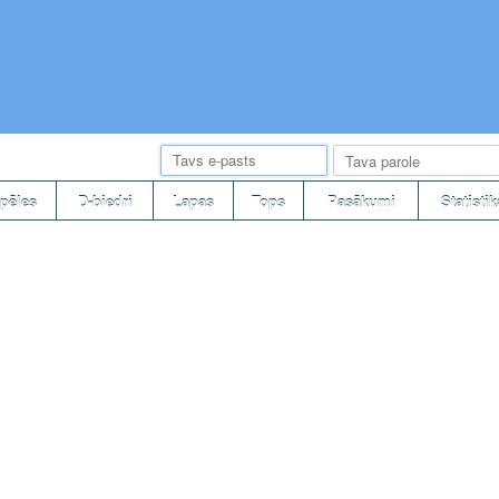
pēles
D-biedri
Lapas
Tops
Pasākumi
Statistik