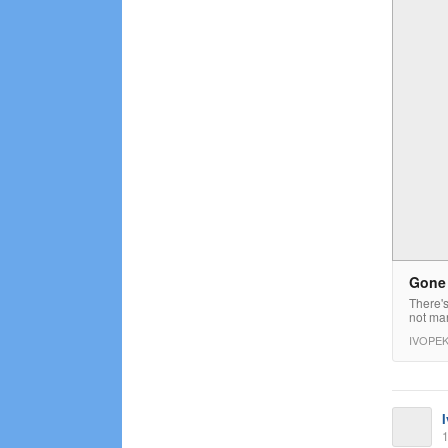
Gone 
There's
not man
IVOPE
1