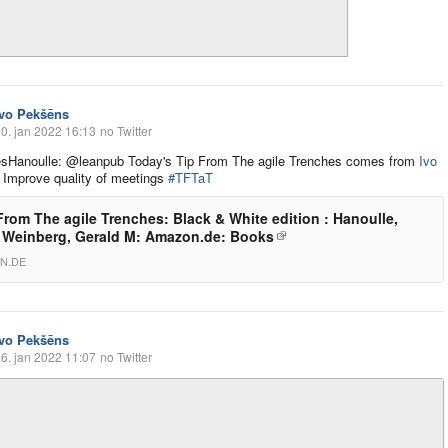
Ivo Pekšēns
0. jan 2022 16:13
no Twitter
Hanoulle: @leanpub Today's Tip From The agile Trenches comes from
Ivo
: Improve quality of meetings
#TFTaT
From The agile Trenches: Black & White edition : Hanoulle,
 Weinberg, Gerald M: Amazon.de: Books
N.DE
Ivo Pekšēns
6. jan 2022 11:07
no Twitter