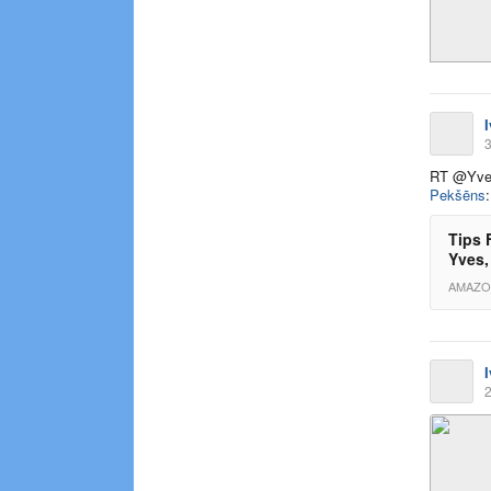
3
RT @Yves
Pekšēns
Tips 
Yves,
AMAZO
2