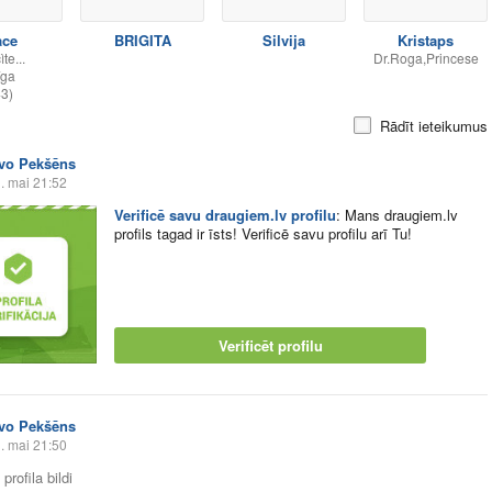
ace
BRIGITA
Silvija
Kristaps
te...
Dr.Roga,Princese
īga
43)
Rādīt ieteikumus
Ivo Pekšēns
. mai 21:52
Verificē savu draugiem.lv profilu
:
Mans draugiem.lv
profils tagad ir īsts! Verificē savu profilu arī Tu!
Verificēt profilu
Ivo Pekšēns
. mai 21:50
profila bildi