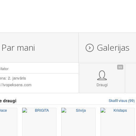
Par mani
Galerijas
99
itator
ena: 2. janvāris
://ivopeksens.com
Draugi
e draugi
Skatīt visus (99)