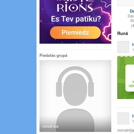
D
Dacì
R
(
Runā
1
Piedalās grupā
1
mindPath
nomainīja 