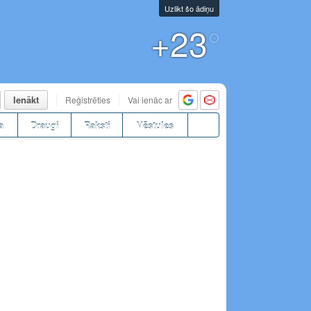
Uzlikt šo ādiņu
+23
°
Ienākt
Reģistrēties
Vai ienāc ar
a
Draugi
Raksti
Vēstules