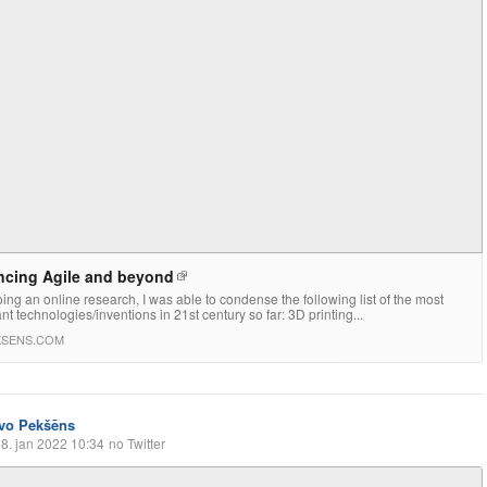
cing Agile and beyond
oing an online research, I was able to condense the following list of the most
nt technologies/inventions in 21st century so far: 3D printing...
KSENS.COM
Ivo Pekšēns
8. jan 2022 10:34
no Twitter