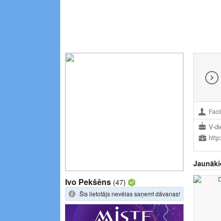
Facil
V-di
http
Jaunāki
Ivo Pekšēns
(47)
Šis lietotājs nevēlas saņemt dāvanas!