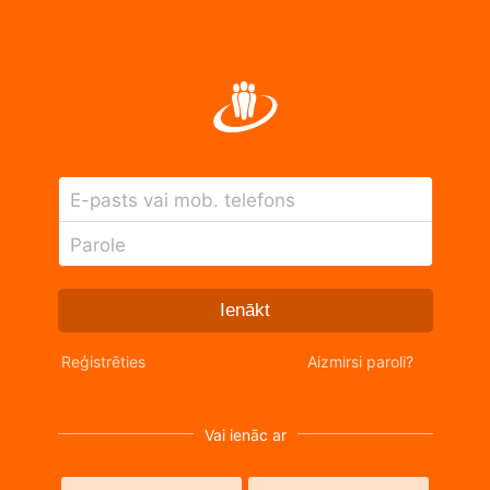
E-pasts vai mob. telefons
Parole
Ienākt
Reģistrēties
Aizmirsi paroli?
Vai ienāc ar