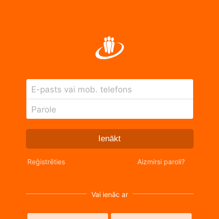
E-pasts vai mob. telefons
Parole
Ienākt
Reģistrēties
Aizmirsi paroli?
Vai ienāc ar