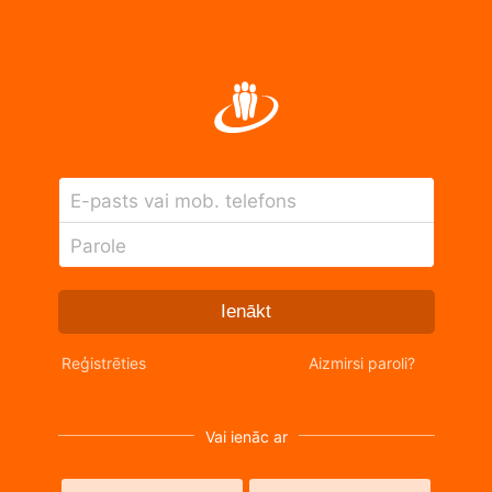
E-pasts vai mob. telefons
Parole
Ienākt
Reģistrēties
Aizmirsi paroli?
Vai ienāc ar