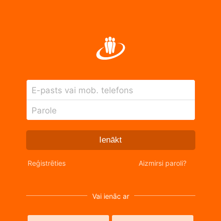
E-pasts vai mob. telefons
Parole
Ienākt
Reģistrēties
Aizmirsi paroli?
Vai ienāc ar