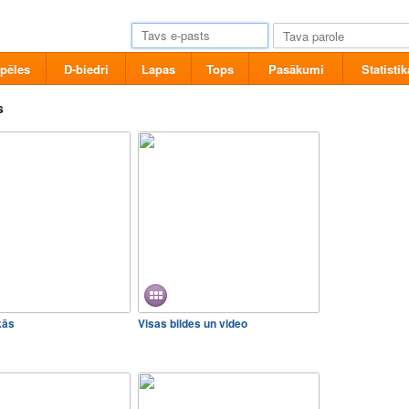
pēles
D-biedri
Lapas
Tops
Pasākumi
Statistik
s
kās
Visas bildes un video