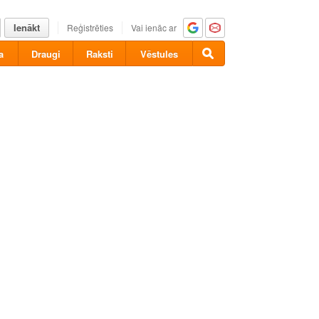
Ienākt
Reģistrēties
Vai ienāc ar
a
Draugi
Raksti
Vēstules