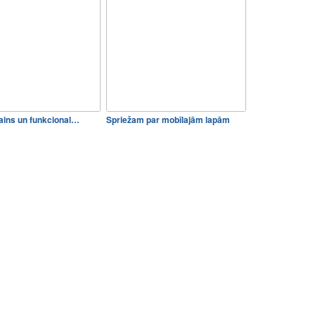
ains un funkcional…
Spriežam par mobīlajām lapām