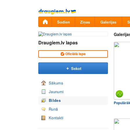
Pāriet
uz
saturu
Šodien
Ziņas
Galerijas
S
Galerija
Draugiem.lv lapas
Oficiālā lapa
Sekot
Sākums
Jaunumi
Bildes
Populārā
Runā
Kontakti