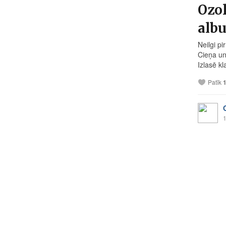
Ozol
alb
Neilgi p
Cieņa un
Izlasē k
Patīk
1