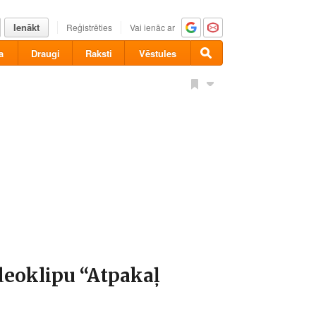
Ienākt
Reģistrēties
Vai ienāc ar
a
Draugi
Raksti
Vēstules
ideoklipu “Atpakaļ