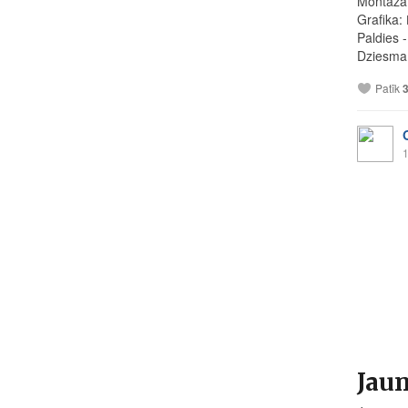
Montāža
Grafika:
Paldies 
Dziesma.
Patīk
1
Jau