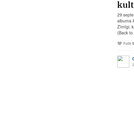
kul
29.septe
albuma A
Zīmīgi, 
(Back to
Patīk
2