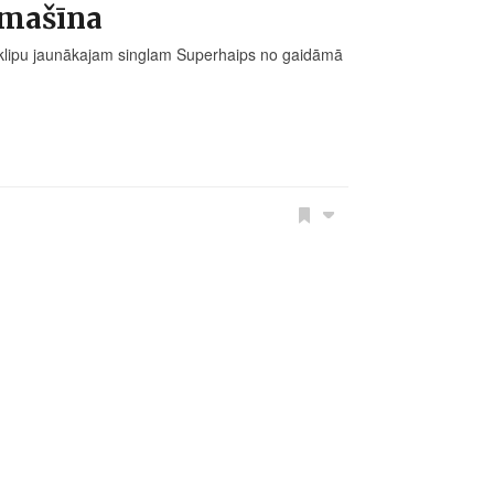
omašīna
eoklipu jaunākajam singlam Superhaips no gaidāmā