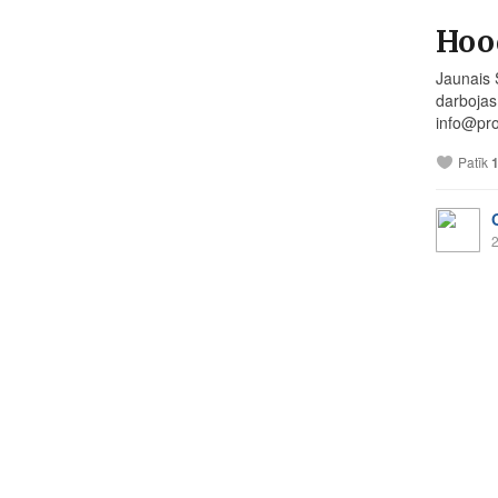
Hoo
Jaunais 
darbojas
info@
pr
Patīk
2