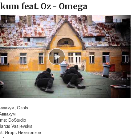
kum feat. Oz - Оmega
Аввакум, Ozols
 Аввакум
ums: DoStudio
ārcis Vasiļevskis
s: Игорь Никитенков