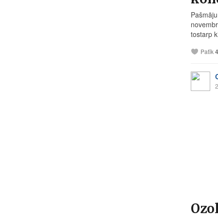
Pašmāju 
novembrī
tostarp k
Patīk
2
Ozo