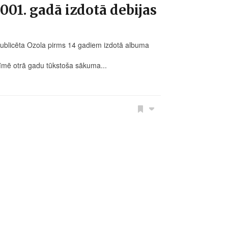
001. gadā izdotā debijas
publicēta Ozola pirms 14 gadiem izdotā albuma
zīmē otrā gadu tūkstoša sākuma...