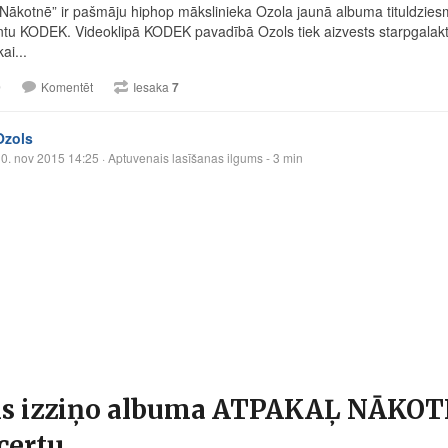
 Nākotnē” ir pašmāju hiphop mākslinieka Ozola jaunā albuma tituldzies
tu KODEK. Videoklipā KODEK pavadībā Ozols tiek aizvests starpgalakti
ai...
9
Komentēt
Iesaka
7
Ozols
0. nov 2015 14:25
· Aptuvenais lasīšanas ilgums - 3 min
ls izziņo albuma ATPAKAĻ NĀKOTN
certu