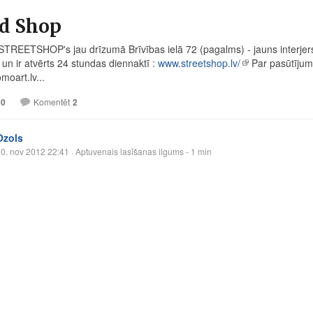
d Shop
STREETSHOP's jau drīzumā Brīvības ielā 72 (pagalms) - jauns interjers,
 un ir atvērts 24 stundas diennaktī :
www.streetshop.lv/
Par pasūtījumi
omoart.lv
...
10
Komentēt
2
Ozols
0. nov 2012 22:41
· Aptuvenais lasīšanas ilgums - 1 min