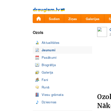
Pāriet
uz
saturu
Šodien
Ziņas
Galerijas
S
Ozols
2
Aktualitātes
Jaunumi
Pasākumi
Biogrāfija
Galerija
Fani
Runā
Viesu grāmata
Ozol
Dziesmas
Nāk