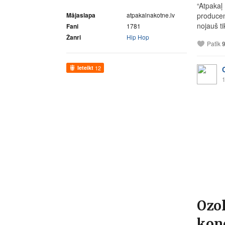
“Atpakaļ
Mājaslapa
atpakalnakotne.lv
producen
nojauš tik
Fani
1781
Žanri
Hip Hop
Patīk
Ieteikt
12
1
Ozo
kon