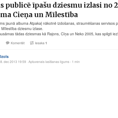
s publicē īpašu dziesmu izlasi no 2
uma Cieņa un Mīlestība
irms jaunā albuma Atpakaļ nākotnē izdošanas, straumēšanas servisos 
 Mīlestība dziesmu izlase.
lausāmas tādas dziesmas kā Rajons, Cīņa un Neko 2005, kas spilgti ie
1
Komentēt
Iesaka
1
Ozols
8. dec 2013 19:59
· Aptuvenais lasīšanas ilgums - 1 min