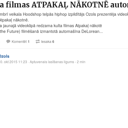
ta filmas ATPAKAĻ NĀKOTNĒ aut
mbrī veikala Hoodshop telpās hiphop izpildītājs Ozols prezentēja vid
tpakaļ nākotnē.
ka jaunajā videoklipā redzama kulta filmas Atpakaļ nākotē
 the Future) filmēšanā izmantotā automašīna DeLorean...
5
Komentēt
1
Iesaka
6
Ozols
0. okt 2015 11:23
· Aptuvenais lasīšanas ilgums - 2 min