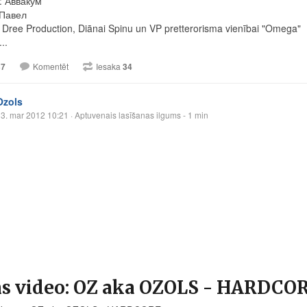
: Аввакум
 Павел
- Dree Production, Diānai Spinu un VP pretterorisma vienībai "Omega"
..
37
Komentēt
Iesaka
34
Ozols
3. mar 2012 10:21
· Aptuvenais lasīšanas ilgums - 1 min
ns video: OZ aka OZOLS - HARDCO