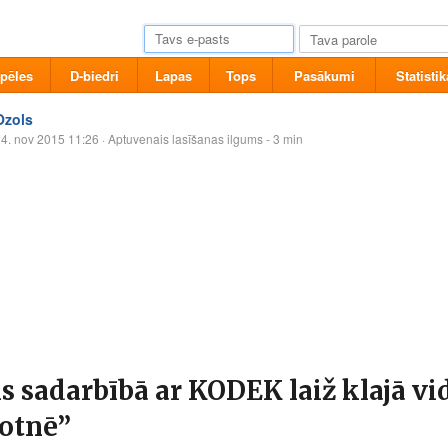
pēles
D-biedri
Lapas
Tops
Pasākumi
Statistik
Ozols
4. nov 2015 11:26
· Aptuvenais lasīšanas ilgums - 3 min
s sadarbībā ar KODEK laiž klajā v
otnē”