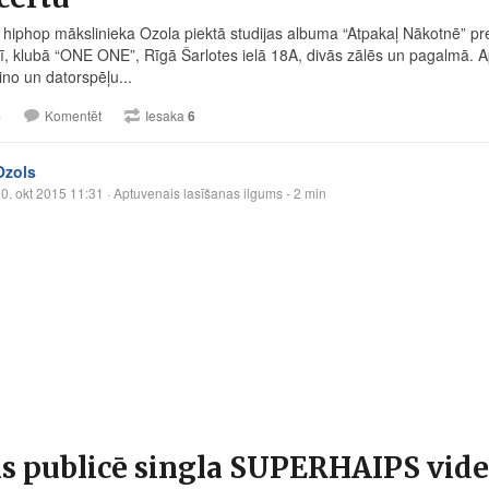
hiphop mākslinieka Ozola piektā studijas albuma “Atpakaļ Nākotnē” pre
, klubā “ONE ONE”, Rīgā Šarlotes ielā 18A, divās zālēs un pagalmā. A
ino un datorspēļu...
4
Komentēt
Iesaka
6
Ozols
0. okt 2015 11:31
· Aptuvenais lasīšanas ilgums - 2 min
ls publicē singla SUPERHAIPS vid