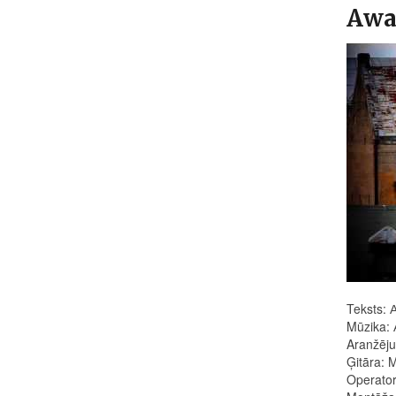
Аwa
Teksts: 
Mūzika:
Aranžēj
Ģitāra: M
Operator