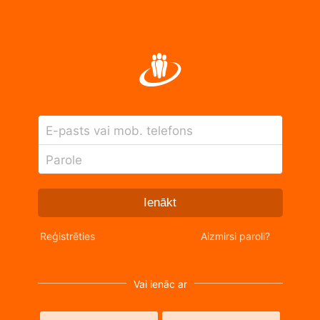
E-pasts vai mob. telefons
Parole
Ienākt
Reģistrēties
Aizmirsi paroli?
Vai ienāc ar