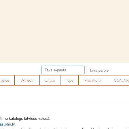
pēles
D-biedri
Lapas
Tops
Pasākumi
Statistik
 filmu katalogs latviešu valodā:
mas.oho.lv