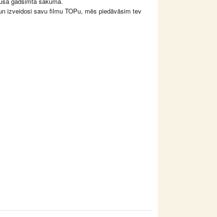
ājušā gadsimta sākuma.
ies un izveidosi savu filmu TOPu, mēs piedāvāsim tev