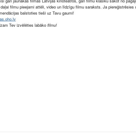
īsi gan j
aunākās filmas Latvijas kinoteātros, gan filmu klasiku sākot no pag
i daļai filmu pieejami attēli, video un līdzīgu filmu saraksts. Ja piereģistrēs
mendācijas balstoties tieši uz Tavu gaumi!
mas.oho.lv
dzam Tev izvēlēties labāko
filmu
!