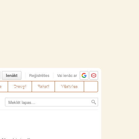
Ienākt
Reģistrēties
Vai ienāc ar
a
Draugi
Raksti
Vēstules