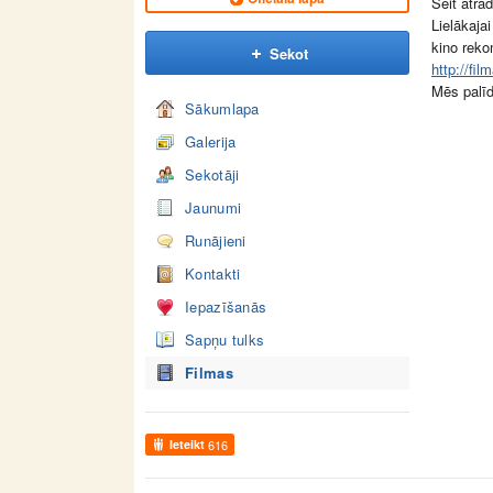
Šeit atrad
Lielākaja
kino reko
Sekot
http://fil
Mēs palī
Sākumlapa
Galerija
Sekotāji
Jaunumi
Runājieni
Kontakti
Iepazīšanās
Sapņu tulks
Filmas
Ieteikt
616