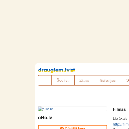
Pāriet
uz
saturu
Šodien
Ziņas
Galerijas
S
Filmas
oHo.lv
Lielākais
http://fil
Oficiālā lapa