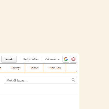
Ienākt
Reģistrēties
Vai ienāc ar
a
Draugi
Raksti
Vēstules