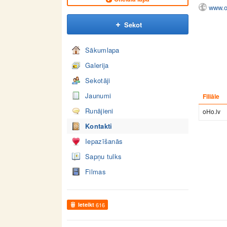
www.o
Sekot
Sākumlapa
Galerija
Sekotāji
Jaunumi
Filiāle
Runājieni
oHo.lv
Kontakti
Iepazīšanās
Sapņu tulks
Filmas
Ieteikt
616