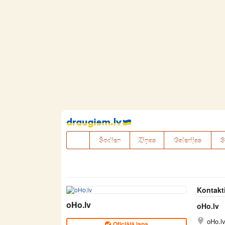
Pāriet
uz
saturu
Šodien
Ziņas
Galerijas
S
Kontakt
oHo.lv
oHo.lv
oHo.l
Oficiālā lapa