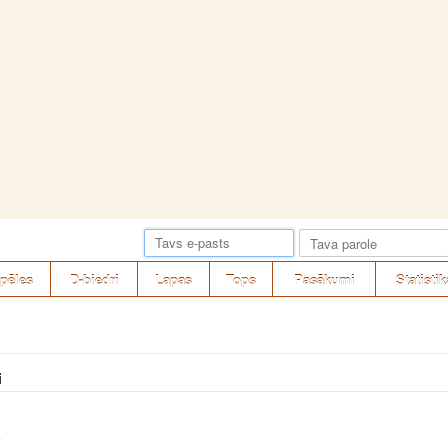
pēles
D-biedri
Lapas
Tops
Pasākumi
Statistik
i
v