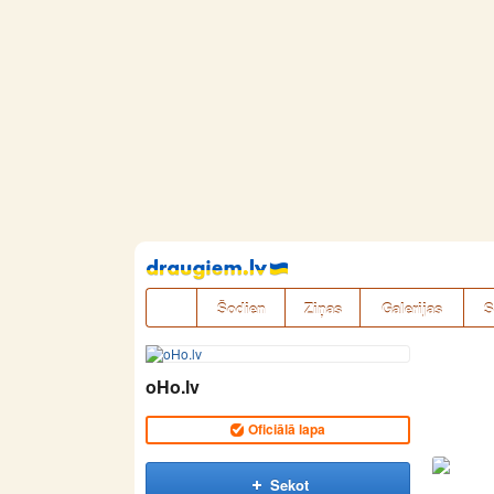
Pāriet
uz
saturu
Šodien
Ziņas
Galerijas
S
oHo.lv
Oficiālā lapa
Sekot