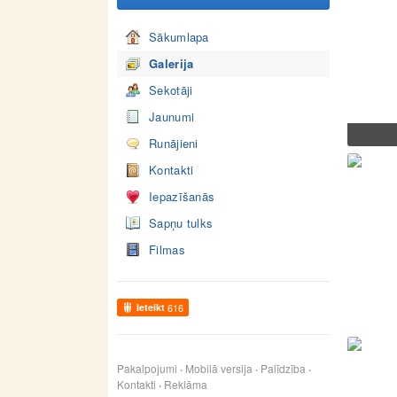
Sākumlapa
Galerija
Sekotāji
Jaunumi
Runājieni
Kontakti
Iepazīšanās
Sapņu tulks
Filmas
Ieteikt
616
Pakalpojumi
Mobilā versija
Palīdzība
Kontakti
Reklāma