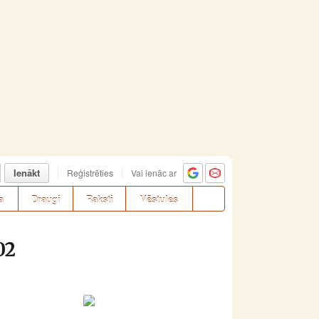
Ienākt
Reģistrēties
Vai ienāc ar
a
Draugi
Raksti
Vēstules
02