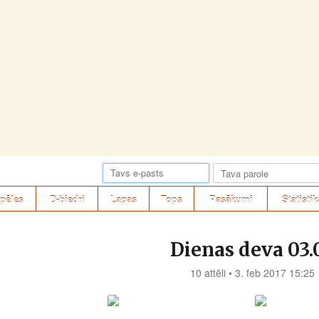
pēles
D-biedri
Lapas
Tops
Pasākumi
Statistik
Dienas deva 03.
10 attēli • 3. feb 2017 15:25