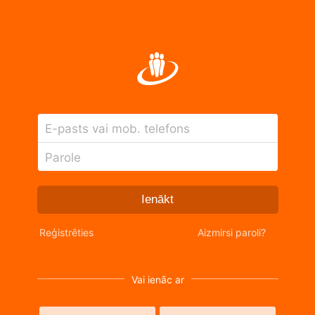
E-pasts vai mob. telefons
Parole
Ienākt
Reģistrēties
Aizmirsi paroli?
Vai ienāc ar