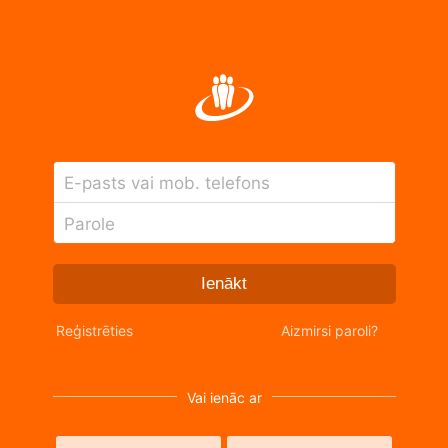
E-pasts vai mob. telefons
Parole
Ienākt
Reģistrēties
Aizmirsi paroli?
Vai ienāc ar