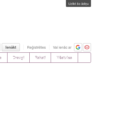
Uzlikt šo ādiņu
Ienākt
Reģistrēties
Vai ienāc ar
a
Draugi
Raksti
Vēstules