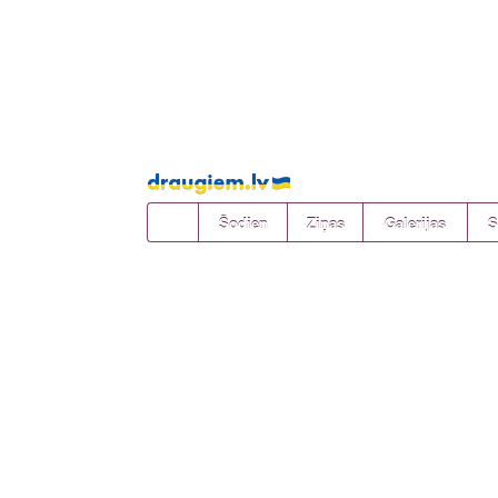
Pāriet
uz
saturu
Šodien
Ziņas
Galerijas
S