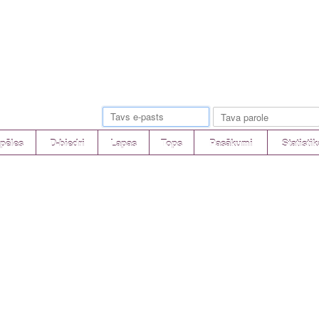
pēles
D-biedri
Lapas
Tops
Pasākumi
Statistik