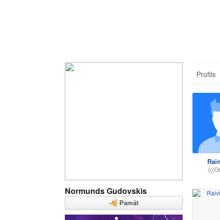
Profils
Rai
(((O
Normunds Gudovskis
Pamāt