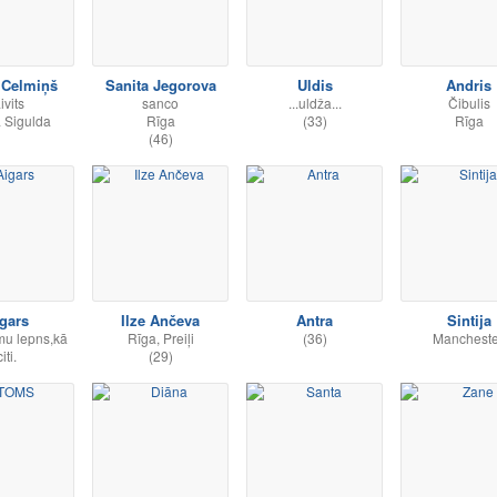
 Celmiņš
Sanita Jegorova
Uldis
Andris
ivits
sanco
...uldža...
Čibulis
a Sigulda
Rīga
(33)
Rīga
(46)
gars
Ilze Ančeva
Antra
Sintija
u lepns,kā
Rīga, Preiļi
(36)
Mancheste
citi.
(29)