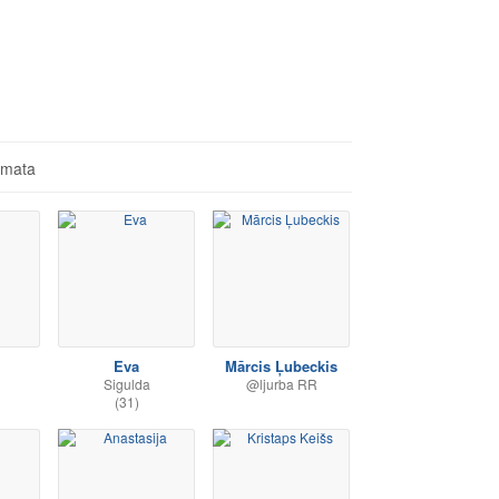
āmata
Eva
Mārcis Ļubeckis
Sigulda
@ljurba RR
(31)