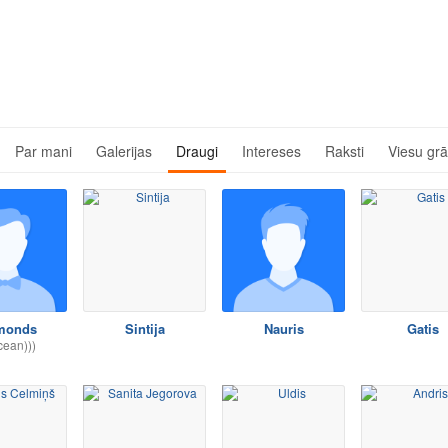
Par mani
Galerijas
Draugi
Intereses
Raksti
Viesu gr
monds
Sintija
Nauris
Gatis
cean)))