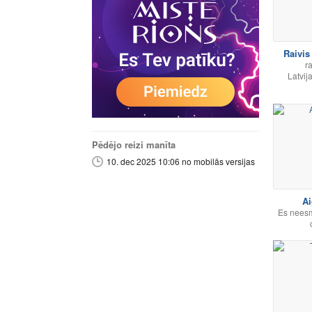
Raivis
ra
Latvij
Pēdējo reizi manīta
10. dec 2025 10:06 no mobilās versijas
Ai
Es neesm