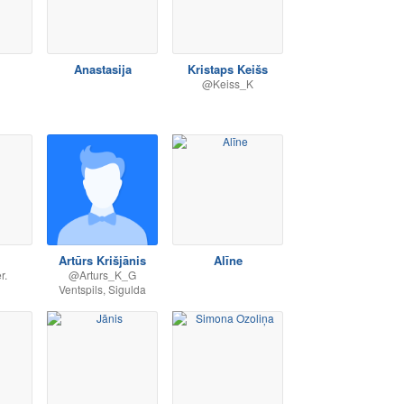
Anastasija
Kristaps Keišs
@Keiss_K
Artūrs Krišjānis
Alīne
r.
@Arturs_K_G
Ventspils, Sigulda