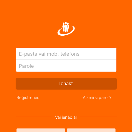
E-pasts vai mob. telefons
Parole
Ienākt
Reģistrēties
Aizmirsi paroli?
Vai ienāc ar