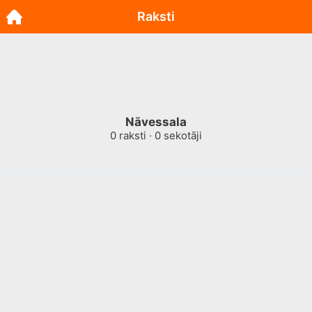
Raksti
Nāvessala
0
raksti ·
0
sekotāji