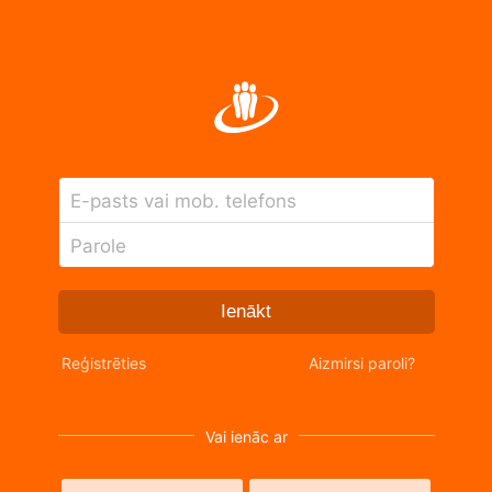
E-pasts vai mob. telefons
Parole
Ienākt
Reģistrēties
Aizmirsi paroli?
Vai ienāc ar