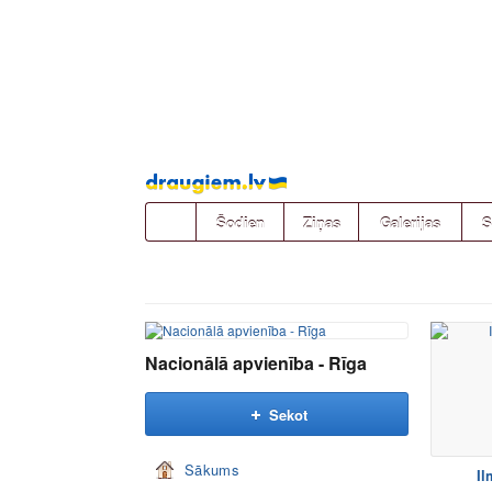
Pāriet
uz
saturu
Šodien
Ziņas
Galerijas
S
Nacionālā apvienība - Rīga
Sekot
Sākums
Il