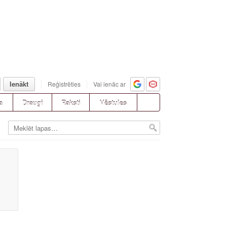
Ienākt
Reģistrēties
Vai ienāc ar
a
Draugi
Raksti
Vēstules