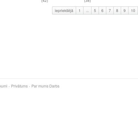
(42)
(38)
iepriekšējā
1
...
5
6
7
8
9
10
kumi
Privātums
Par mums
Darbs