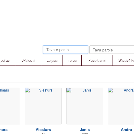
pēles
D-biedri
Lapas
Tops
Pasākumi
Statistik
mārs
Viesturs
Jānis
Andra