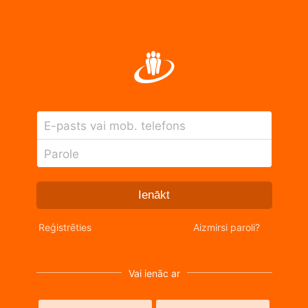
E-pasts vai mob. telefons
Parole
Ienākt
Reģistrēties
Aizmirsi paroli?
Vai ienāc ar