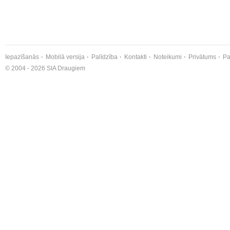
Iepazīšanās
Mobilā versija
Palīdzība
Kontakti
Noteikumi
Privātums
Pa
© 2004 - 2026 SIA Draugiem