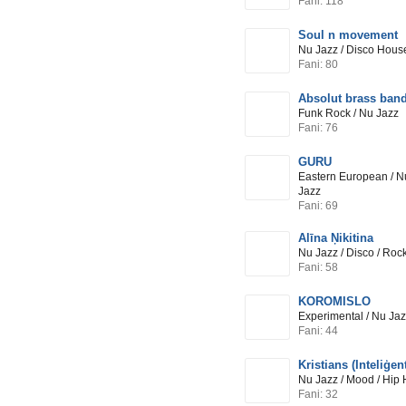
Fani: 118
Soul n movement
Nu Jazz / Disco Hous
Fani: 80
Absolut brass ban
Funk Rock / Nu Jazz
Fani: 76
GURU
Eastern European / Nu
Jazz
Fani: 69
Alīna Ņikitina
Nu Jazz / Disco / Roc
Fani: 58
KOROMISLO
Experimental / Nu Jaz
Fani: 44
Kristians (Inteliģent
Nu Jazz / Mood / Hip
Fani: 32