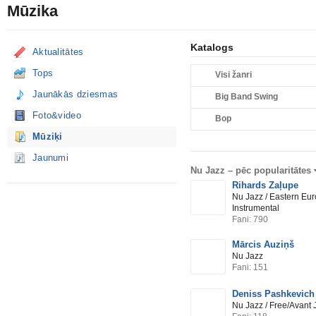
Mūzika
Katalogs
Aktualitātes
Tops
Visi žanri
Jaunākās dziesmas
Big Band Swing
Foto&video
Bop
Mūziķi
Jaunumi
Nu Jazz –
pēc popularitātes
Rihards Zaļupe
Nu Jazz / Eastern Eur
Instrumental
Fani: 790
Mārcis Auziņš
Nu Jazz
Fani: 151
Deniss Pashkevich
Nu Jazz / Free/Avant 