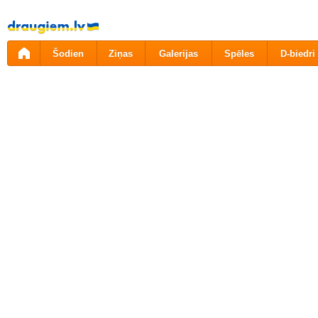
Pāriet
uz
saturu
Šodien
Ziņas
Galerijas
Spēles
D-biedri