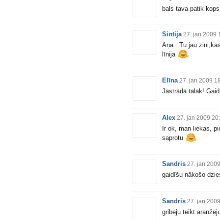
bals tava patik kops
Sintija
27. jan 2009 
Aņa.. Tu jau zini,ka
līnija
Elīna
27. jan 2009 1
Jāstrādā tālāk! Gaid
Alex
27. jan 2009 20
Ir ok, man liekas, p
saprotu
Sandris
27. jan 200
gaidīšu nākošo dzie
Sandris
27. jan 200
gribēju teikt aranžē