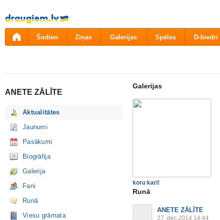
Pāriet
uz
saturu
Šodien
Ziņas
Galerijas
Spēles
D-biedri
Galerijas
ANETE ZĀLĪTE
Aktualitātes
Jaunumi
Pasākumi
Biogrāfija
Galerija
koru kari!
Fani
Runā
Runā
ANETE ZĀLĪTE
Viesu grāmata
27. dec 2014 14:44