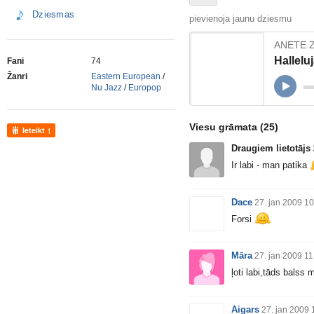
Dziesmas
pievienoja jaunu dziesmu
ANETE 
Hallelu
Fani
74
Žanri
Eastern European
/
Nu Jazz
/
Europop
Viesu grāmata
(25)
Ieteikt
1
Draugiem lietotājs
Ir labi - man patika
Dace
27. jan 2009 10
Forsi
Māra
27. jan 2009 11
ļoti labi,tāds balss 
Aigars
27. jan 2009 