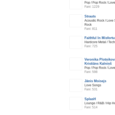
Pop / Pop Rock / Lov
Fani: 1229
Strauts
Acoustic Rock / Love
Rock
Fani: 811
Faithful In Misfort
Hardcore Metal / Tec
Fani: 725
Veronika Plotņikov
Kristiāns Kalniņš
Pop / Pop Rock / Lov
Fani: 598
Jānis Moisejs
Love Songs
Fani: 531
SplasH
Lounge / R&B / Hip H
Fani: 514