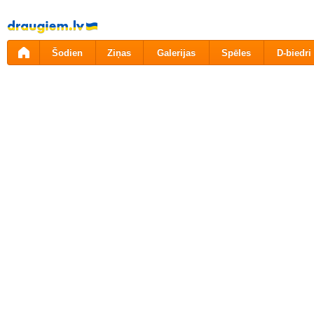
Pāriet
uz
saturu
Šodien
Ziņas
Galerijas
Spēles
D-biedri