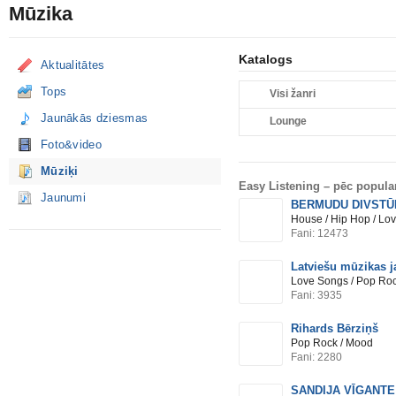
Mūzika
Katalogs
Aktualitātes
Tops
Visi žanri
Jaunākās dziesmas
Lounge
Foto&video
Mūziķi
Easy Listening –
pēc popular
Jaunumi
BERMUDU DIVSTŪ
House / Hip Hop / Lo
Fani: 12473
Latviešu mūzikas 
Love Songs / Pop Roc
Fani: 3935
Rihards Bērziņš
Pop Rock / Mood
Fani: 2280
SANDIJA VĪGANTE