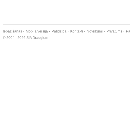
Iepazīšanās
Mobilā versija
Palīdzība
Kontakti
Noteikumi
Privātums
Pa
© 2004 - 2026 SIA Draugiem