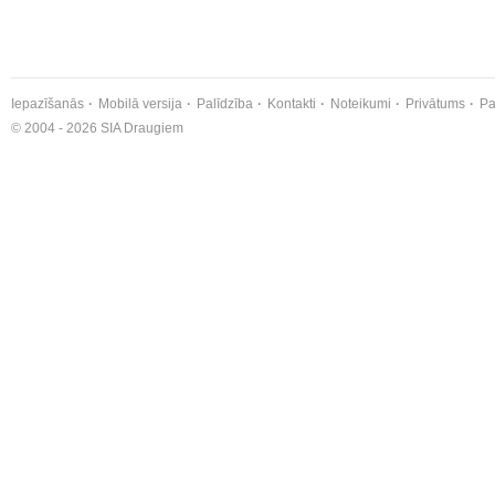
Iepazīšanās
Mobilā versija
Palīdzība
Kontakti
Noteikumi
Privātums
Pa
© 2004 - 2026 SIA Draugiem