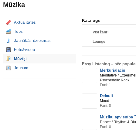
Mūzika
Katalogs
Aktualitātes
Tops
Visi žanri
Jaunākās dziesmas
Lounge
Foto&video
Mūziķi
Easy Listening –
pēc popular
Jaunumi
Merkuriālacis
Meditative / Experimen
Psychedelic Rock
Fani: 1
Default
Mood
Fani: 0
Mūziķu apvienība "
Dance / Rhythm & Blu
Fani: 0