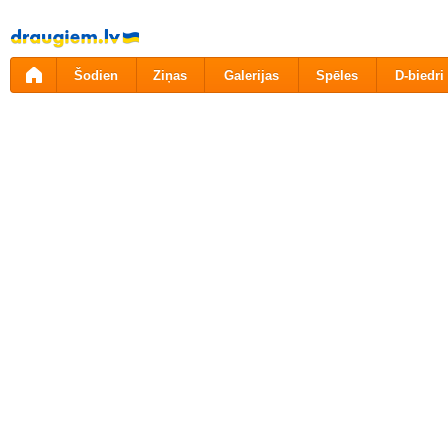
Pāriet
uz
saturu
Šodien
Ziņas
Galerijas
Spēles
D-biedri