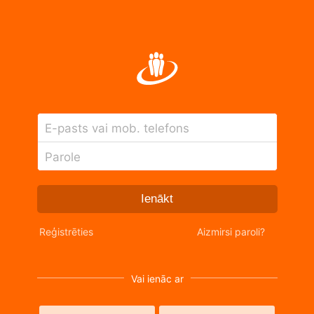
E-pasts vai mob. telefons
Parole
Ienākt
Reģistrēties
Aizmirsi paroli?
Vai ienāc ar