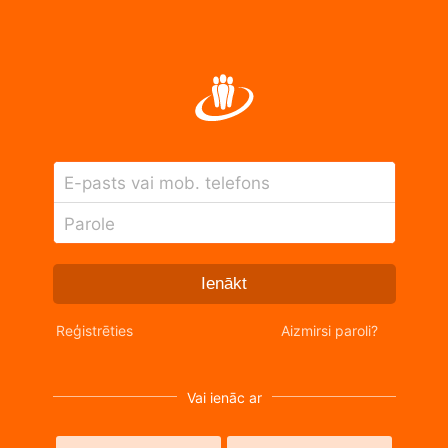
E-pasts vai mob. telefons
Parole
Ienākt
Reģistrēties
Aizmirsi paroli?
Vai ienāc ar