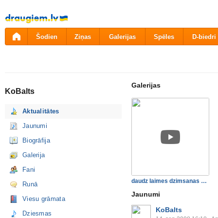
Pāriet
uz
saturu
Šodien
Ziņas
Galerijas
Spēles
D-biedri
Galerijas
KoBalts
Aktualitātes
Jaunumi
Biogrāfija
Galerija
Fani
daudz laimes dzimsanas dien…
Runā
Jaunumi
Viesu grāmata
KoBalts
Dziesmas