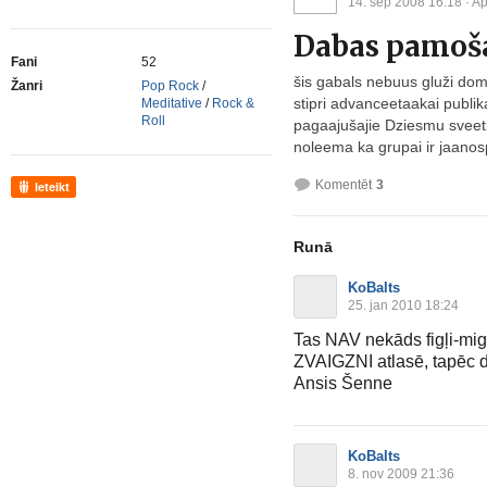
14. sep 2008 16:18
· Ap
Dabas pamoš
Fani
52
šis gabals nebuus gluži do
Žanri
Pop Rock
/
stipri advanceetaakai publik
Meditative
/
Rock &
Roll
pagaajušajie Dziesmu sveetk
noleema ka grupai ir jaanos
Komentēt
3
Ieteikt
Runā
KoBalts
25. jan 2010 18:24
Tas NAV nekāds figļi-mi
ZVAIGZNI atlasē, tapē
Ansis Šenne
KoBalts
8. nov 2009 21:36