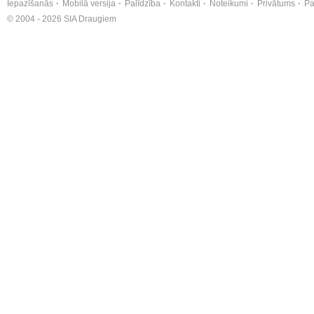
Iepazīšanās
Mobilā versija
Palīdzība
Kontakti
Noteikumi
Privātums
Pa
© 2004 - 2026 SIA Draugiem