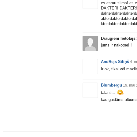
es esmu slims! es 
DAKTER! DAKTER!
dakterdakterdakterd
akterdakterdakterda
kterdakterdakterdak
Draugiem lietotājs
jums ir nākotne!!!
AndRejs Siliņš
4. 
Ir ok, tikai vēl mazl
Blumbergu
19. mai
talanti...
kad gaidāms album