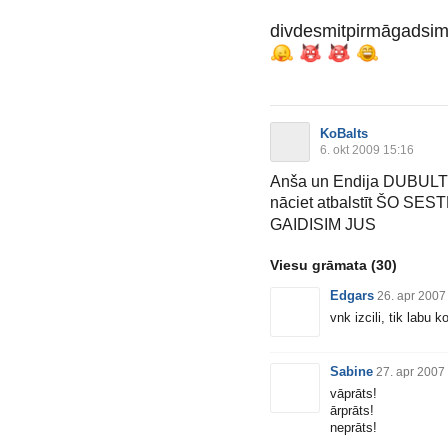
divdesmitpirmāgadsimtal
KoBalts
6. okt 2009 15:16
Anša un Endija DUBULTde
nāciet atbalstīt ŠO SES
GAIDISIM JUS
Viesu grāmata
(30)
Edgars
26. apr 2007
vnk izcili, tik labu 
Sabine
27. apr 2007
vāprāts!
ārprāts!
neprāts!