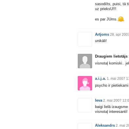
sasodiīts, puisi, tā ti
uz prieksU!!!
es par JUms.
Artjoms
28. apr 200
unikāli!
Draugiem lietotājs
visnotaļ komiski.. 
a.i.j.a.
1. mai 2007 1
psycho ir pietiekami
Ieva
2. mai 2007 12:
baigi lielā izaugsme
visnotaļ interesanti!
Aleksandrs
2. mai 