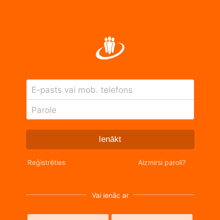
E-pasts vai mob. telefons
Parole
Ienākt
Reģistrēties
Aizmirsi paroli?
Vai ienāc ar