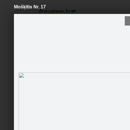
Mošķītis Nr. 17
Pāriet
uz
saturu
Šodien
Ziņas
Galerijas
S
MONSTERITO
Sekot
Sākumlapa
Mošķīšu foto
Stāsti par mošķīšiem / Jaunumi
Pievienojies sekotājiem! :)
Kontakti
Ieteikt
1