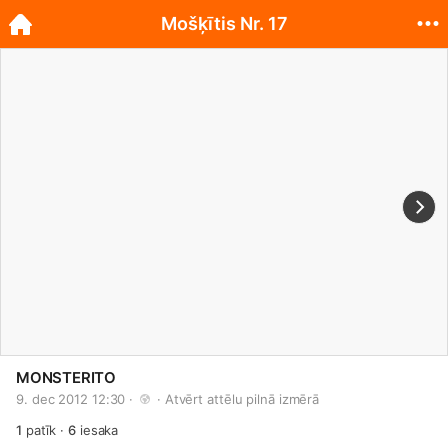
Mošķītis Nr. 17
MONSTERITO
9. dec 2012 12:30 · 
 · 
Atvērt attēlu pilnā izmērā
1
patīk
·
6
iesaka