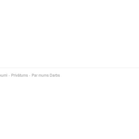
kumi
Privātums
Par mums
Darbs