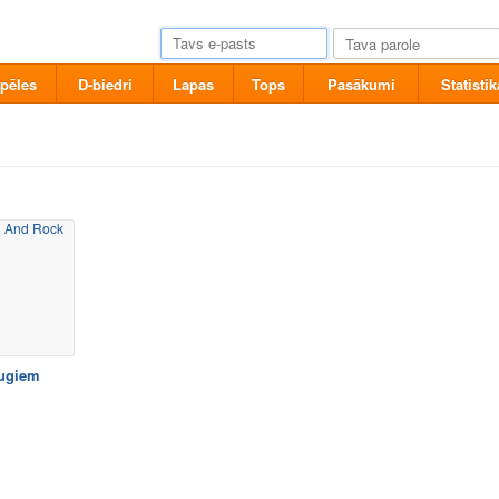
pēles
D-biedri
Lapas
Tops
Pasākumi
Statistik
ugiem