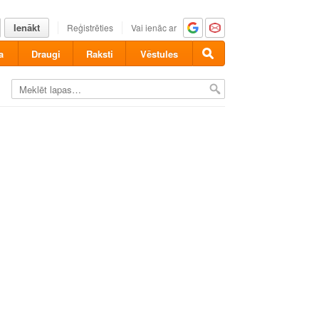
Ienākt
Reģistrēties
Vai ienāc ar
a
Draugi
Raksti
Vēstules