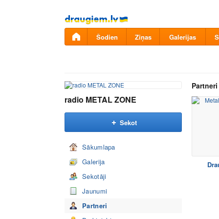
Pāriet
uz
saturu
Šodien
Ziņas
Galerijas
S
Partneri
radio METAL ZONE
Sekot
Sākumlapa
Galerija
Dra
Sekotāji
Jaunumi
Partneri