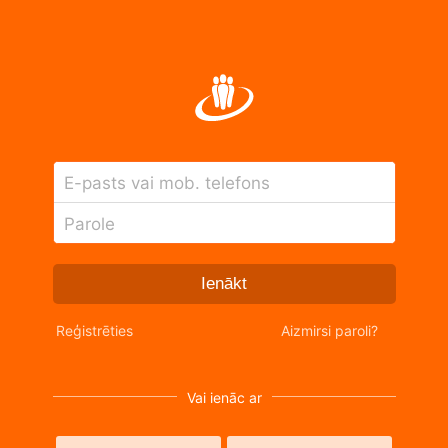
E-pasts vai mob. telefons
Parole
Ienākt
Reģistrēties
Aizmirsi paroli?
Vai ienāc ar