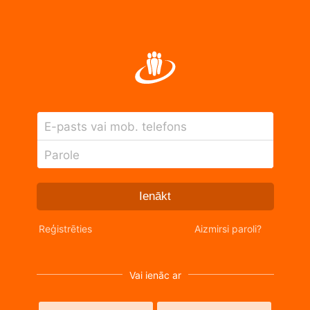
E-pasts vai mob. telefons
Parole
Ienākt
Reģistrēties
Aizmirsi paroli?
Vai ienāc ar