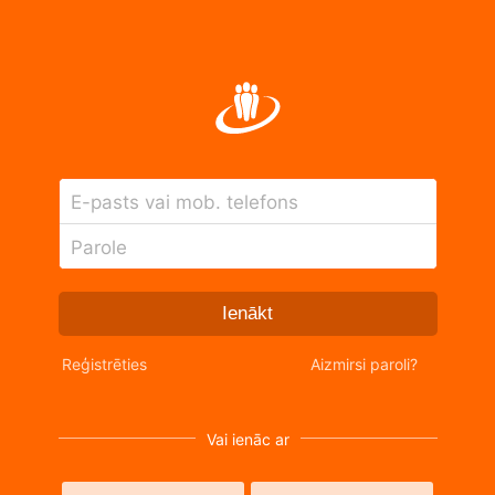
E-pasts vai mob. telefons
Parole
Ienākt
Reģistrēties
Aizmirsi paroli?
Vai ienāc ar