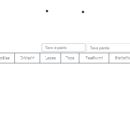
pēles
D-biedri
Lapas
Tops
Pasākumi
Statistik