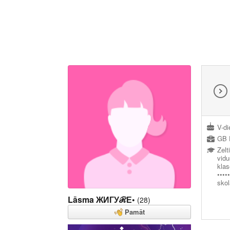
V-di
GB 
Zelt
vidu
klas
••••
sko
Lāsma ЖИГУℛЕ•
(28)
Pamāt