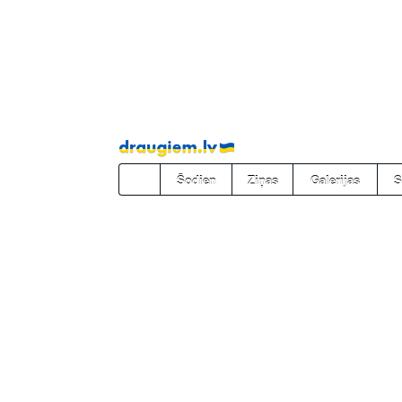
Pāriet
uz
saturu
Šodien
Ziņas
Galerijas
S