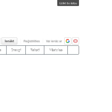
Uzlikt šo ādiņu
Ienākt
Reģistrēties
Vai ienāc ar
a
Draugi
Raksti
Vēstules