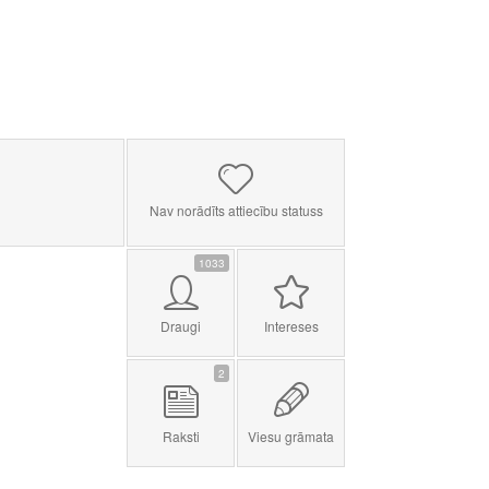
Nav norādīts attiecību statuss
1033
Draugi
Intereses
2
Raksti
Viesu grāmata