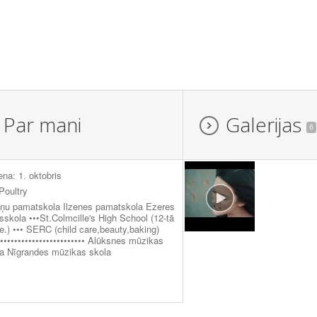
Par mani
Galerijas
6
ena: 1. oktobris
Poultry
iņu pamatskola Ilzenes pamatskola Ezeres
sskola •••St.Colmcille's High School (12-tā
e.) ••• SERC (child care,beauty,baking)
••••••••••••••••••••••••• Alūksnes mūzikas
la Nīgrandes mūzikas skola