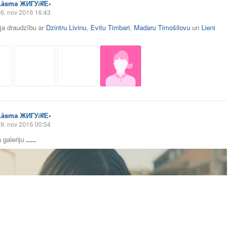
Lāsma ЖИГУℛЕ•
6. nov 2016 16:43
āja draudzību ar
Dzintru Livinu
,
Evitu Timbari
,
Madaru Timošilovu
un
Lieni
Lāsma ЖИГУℛЕ•
9. nov 2016 00:54
 galeriju
.....