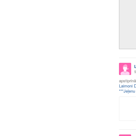
9
apstiprin
Laimoni 
***Jeļenu