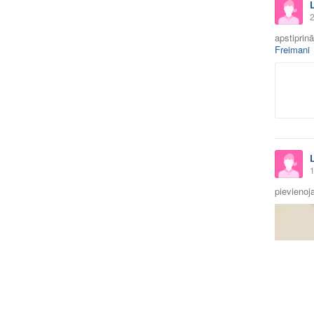
2
apstiprin
Freimani
1
pievienoja