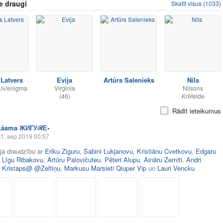
e draugi
Skatīt visus (1033)
 Latvers
Evija
Artūrs Salenieks
Nils
.lv/enigma
Virginia
Nilsons
(46)
Krēfelde
Rādīt ieteikumus
Lāsma ЖИГУℛЕ•
1. sep 2019 00:57
āja draudzību ar
Eriku Ziguru
,
Sabini Lukjanovu
,
Kristiānu Cvetkovu
,
Edgaru
,
Līgu Ribakovu
,
Artūru Palovičuteu
,
Pēteri Alupu
,
Aināru Zemiti
,
Andri
,
Kristaps@ @Zeltiņu
,
Markusu Marsieti Qiuper Vip
un
Lauri Vencku