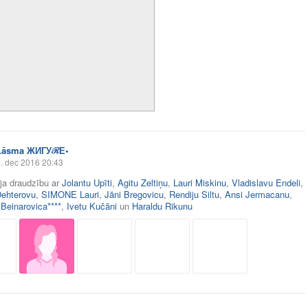
Lāsma ЖИГУℛЕ•
. dec 2016 20:43
āja draudzību ar
Jolantu Upīti
,
Agitu Zeltiņu
,
Lauri Miskinu
,
Vladislavu Endeli
,
Dehterovu
,
SIMONE Lauri
,
Jāni Bregovicu
,
Rendiju Siltu
,
Ansi Jermacanu
,
 Beinarovica****
,
Ivetu Kučāni
un
Haraldu Rikunu