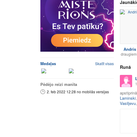
Jaunāki
Andris
draugiem
Medaļas
Skatīt visas
Runā
1
Pēdējo reizi manīta
2. feb 2022 12:28 no mobilās versijas
apstiprin
Laminski
Vasiljevu