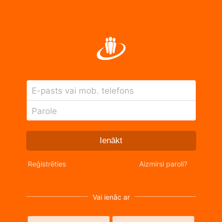
E-pasts vai mob. telefons
Parole
Ienākt
Reģistrēties
Aizmirsi paroli?
Vai ienāc ar