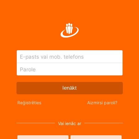
E-pasts vai mob. telefons
Parole
Ienākt
Reģistrēties
Aizmirsi paroli?
Vai ienāc ar