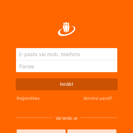
E-pasts vai mob. telefons
Parole
Ienākt
Reģistrēties
Aizmirsi paroli?
Vai ienāc ar