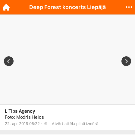
Deep Forest koncerts Liepājā
L Tips Agency
Foto: Modris Helds
22. apr 2016 05:22 · 
 · 
Atvērt attēlu pilnā izmērā