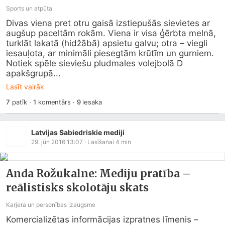
Sports un atpūta
Divas viena pret otru gaisā izstiepušās sievietes ar 
augšup paceltām rokām. Viena ir visa ģērbta melnā, 
turklāt lakatā (hidžābā) apsietu galvu; otra – viegli 
iesauļota, ar minimāli piesegtām krūtīm un gurniem. 
Notiek spēle sieviešu pludmales volejbolā D 
apakšgrupā...
Lasīt vairāk
7
patīk
·
1
komentārs
·
9
iesaka
Latvijas Sabiedriskie mediji
29. jūn 2016 13:07
· Lasīšanai
4
min
Anda Rožukalne: Mediju pratība –
reālistisks skolotāju skats
Karjera un personības izaugsme
Komercializētas informācijas izpratnes līmenis – 