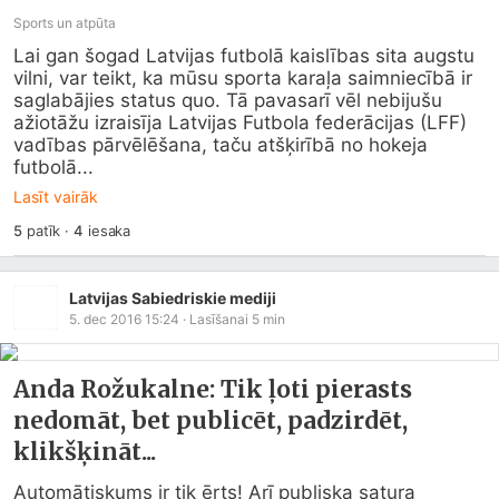
Sports un atpūta
Lai gan šogad Latvijas futbolā kaislības sita augstu 
vilni, var teikt, ka mūsu sporta karaļa saimniecībā ir 
saglabājies status quo. Tā pavasarī vēl nebijušu 
ažiotāžu izraisīja Latvijas Futbola federācijas (LFF) 
vadības pārvēlēšana, taču atšķirībā no hokeja 
futbolā...
Lasīt vairāk
5
patīk
·
4
iesaka
Latvijas Sabiedriskie mediji
5. dec 2016 15:24
· Lasīšanai
5
min
Anda Rožukalne: Tik ļoti pierasts
nedomāt, bet publicēt, padzirdēt,
klikšķināt...
Automātiskums ir tik ērts! Arī publiska satura 