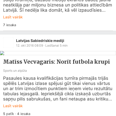
neatklāja par miljonu biznesa un politikas attiecībām 
Latvijā. Šī nedēļa lika domāt, kā vēl izpaudīsies...
Lasīt vairāk
7
iesaka
Latvijas Sabiedriskie mediji
12. okt 2016 08:09
· Lasīšanai
5
min
Matīss Vecvagaris: Norīt futbola krupi
Sports un atpūta
Pasaules kausa kvalifikācijas turnīra pirmajās trijās 
spēlēs Latvijas izlase spējusi gūt tikai vienus vārtus 
un ar trim izmocītiem punktiem ieņem vietu rezultātu 
tabulas lejasgalā. Iepriekšējā cikla izskaņā uzburtās 
sapņu pilis sabrukušas, un fani netaupa asu kritiku...
Lasīt vairāk
5
patīk
·
4
iesaka