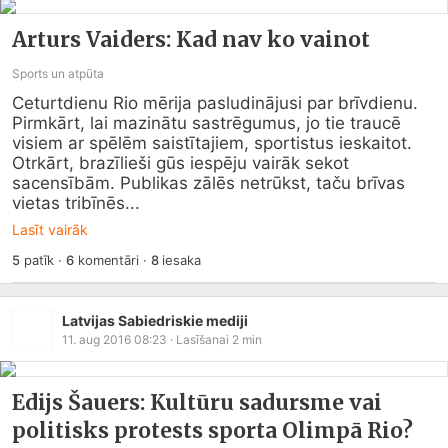
Arturs Vaiders: Kad nav ko vainot
Sports un atpūta
Ceturtdienu Rio mērija pasludinājusi par brīvdienu. 
Pirmkārt, lai mazinātu sastrēgumus, jo tie traucē 
visiem ar spēlēm saistītajiem, sportistus ieskaitot. 
Otrkārt, brazīlieši gūs iespēju vairāk sekot 
sacensībām. Publikas zālēs netrūkst, taču brīvas 
vietas tribīnēs...
Lasīt vairāk
5
patīk
·
6
komentāri
·
8
iesaka
Latvijas Sabiedriskie mediji
11. aug 2016 08:23
· Lasīšanai
2
min
Edijs Šauers: Kultūru sadursme vai
politisks protests sporta Olimpā Rio?