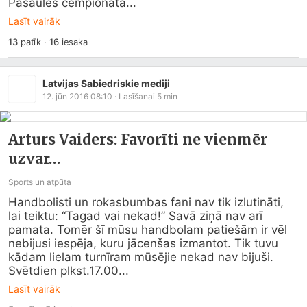
Pasaules čempionāta...
Lasīt vairāk
13
patīk
·
16
iesaka
Latvijas Sabiedriskie mediji
12. jūn 2016 08:10
· Lasīšanai
5
min
Arturs Vaiders: Favorīti ne vienmēr
uzvar…
Sports un atpūta
Handbolisti un rokasbumbas fani nav tik izlutināti, 
lai teiktu: “Tagad vai nekad!” Savā ziņā nav arī 
pamata. Tomēr šī mūsu handbolam patiešām ir vēl 
nebijusi iespēja, kuru jācenšas izmantot. Tik tuvu 
kādam lielam turnīram mūsējie nekad nav bijuši.

Svētdien plkst.17.00...
Lasīt vairāk