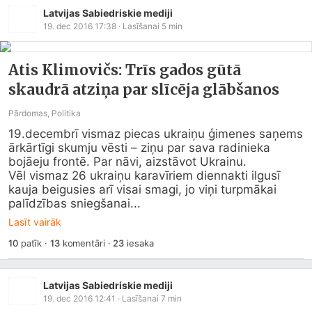
Latvijas Sabiedriskie mediji
19. dec 2016 17:38
· Lasīšanai
5
min
Atis Klimovičs: Trīs gados gūtā
skaudrā atziņa par slīcēja glābšanos
Pārdomas, Politika
19.decembrī vismaz piecas ukraiņu ģimenes saņems 
ārkārtīgi skumju vēsti – ziņu par sava radinieka 
bojāeju frontē. Par nāvi, aizstāvot Ukrainu.

Vēl vismaz 26 ukraiņu karavīriem diennakti ilgusī 
kauja beigusies arī visai smagi, jo viņi turpmākai 
palīdzības sniegšanai...
Lasīt vairāk
10
patīk
·
13
komentāri
·
23
iesaka
Latvijas Sabiedriskie mediji
19. dec 2016 12:41
· Lasīšanai
7
min