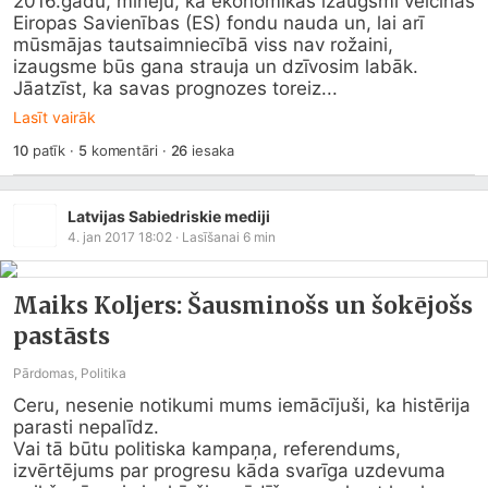
2016.gadu, minēju, ka ekonomikas izaugsmi veicinās 
Eiropas Savienības (ES) fondu nauda un, lai arī 
mūsmājas tautsaimniecībā viss nav rožaini, 
izaugsme būs gana strauja un dzīvosim labāk. 
Jāatzīst, ka savas prognozes toreiz...
Lasīt vairāk
10
patīk
·
5
komentāri
·
26
iesaka
Latvijas Sabiedriskie mediji
4. jan 2017 18:02
· Lasīšanai
6
min
Maiks Koljers: Šausminošs un šokējošs
pastāsts
Pārdomas, Politika
Ceru, nesenie notikumi mums iemācījuši, ka histērija 
parasti nepalīdz.

Vai tā būtu politiska kampaņa, referendums, 
izvērtējums par progresu kāda svarīga uzdevuma 