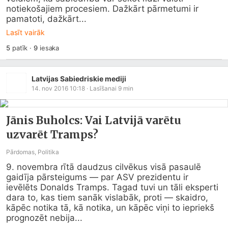
notiekošajiem procesiem. Dažkārt pārmetumi ir 
pamatoti, dažkārt...
Lasīt vairāk
5
patīk
·
9
iesaka
Latvijas Sabiedriskie mediji
14. nov 2016 10:18
· Lasīšanai
9
min
Jānis Buholcs: Vai Latvijā varētu
uzvarēt Tramps?
Pārdomas, Politika
9. novembra rītā daudzus cilvēkus visā pasaulē 
gaidīja pārsteigums — par ASV prezidentu ir 
ievēlēts Donalds Tramps. Tagad tuvi un tāli eksperti 
dara to, kas tiem sanāk vislabāk, proti — skaidro, 
kāpēc notika tā, kā notika, un kāpēc viņi to iepriekš 
prognozēt nebija...