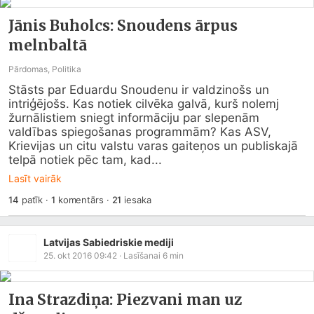
Jānis Buholcs: Snoudens ārpus
melnbaltā
Pārdomas, Politika
Stāsts par Eduardu Snoudenu ir valdzinošs un 
intriģējošs. Kas notiek cilvēka galvā, kurš nolemj 
žurnālistiem sniegt informāciju par slepenām 
valdības spiegošanas programmām? Kas ASV, 
Krievijas un citu valstu varas gaiteņos un publiskajā 
telpā notiek pēc tam, kad...
Lasīt vairāk
14
patīk
·
1
komentārs
·
21
iesaka
Latvijas Sabiedriskie mediji
25. okt 2016 09:42
· Lasīšanai
6
min
Ina Strazdiņa: Piezvani man uz