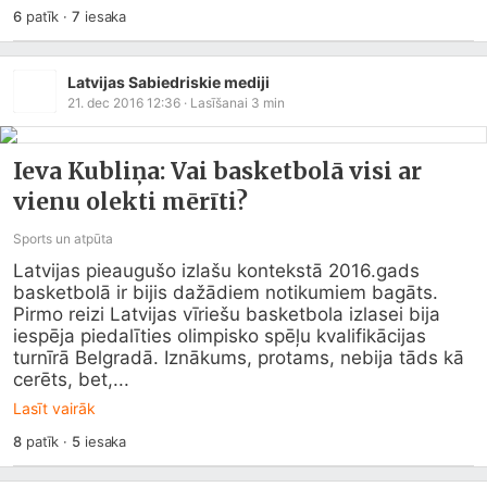
6
patīk
·
7
iesaka
Latvijas Sabiedriskie mediji
21. dec 2016 12:36
· Lasīšanai
3
min
Ieva Kubliņa: Vai basketbolā visi ar
vienu olekti mērīti?
Sports un atpūta
Latvijas pieaugušo izlašu kontekstā 2016.gads 
basketbolā ir bijis dažādiem notikumiem bagāts. 
Pirmo reizi Latvijas vīriešu basketbola izlasei bija 
iespēja piedalīties olimpisko spēļu kvalifikācijas 
turnīrā Belgradā. Iznākums, protams, nebija tāds kā 
cerēts, bet,...
Lasīt vairāk
8
patīk
·
5
iesaka