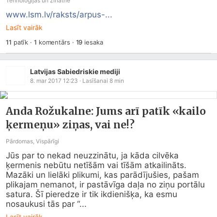
Tehnoloģijas un zinātne
www.lsm.lv/raksts/arpus-...
Lasīt vairāk
11
patīk
·
1
komentārs
·
19
iesaka
Latvijas Sabiedriskie mediji
8. mar 2017 12:23
· Lasīšanai
8
min
Anda Rožukalne: Jums arī patīk «kailo
ķermeņu» ziņas, vai ne!?
Pārdomas, Vispārīgi
Jūs par to nekad neuzzinātu, ja kāda cilvēka 
ķermenis nebūtu netīšām vai tīšām atkailināts. 
Mazāki un lielāki plikumi, kas parādījušies, pašam 
plikajam nemanot, ir pastāvīga daļa no ziņu portālu 
satura. Šī pieredze ir tik ikdienišķa, ka esmu 
nosaukusi tās par “...
Lasīt vairāk