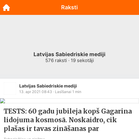
Raksti
Latvijas Sabiedriskie mediji
576
raksti ·
19
sekotāji
Latvijas Sabiedriskie mediji
13. apr 2021 08:43
· Lasīšanai
1
min
TESTS: 60 gadu jubileja kopš Gagarina
lidojuma kosmosā. Noskaidro, cik
plašas ir tavas zināšanas par