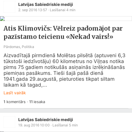
Latvijas Sabiedriskie mediji
2. sep 2016 13:57
· Lasīšanai
4
min
Atis Klimovičs: Vēlreiz padomājot par
pazīstamo teicienu «Nekad vairs!»
Pārdomas, Politika
Aizvadītajā pirmdienā Molētas pilsētā (aptuveni 6,3 
tūkstoši iedzīvotāju) 60 kilometrus no Viļņas notika 
pirms 75 gadiem notikušās asiņainās izrēķināšanās 
piemiņas pasākums. Tieši šajā pašā dienā 
1941.gada 29.augustā, pieturoties tikpat siltam 
laikam kā tagad,...
Lasīt vairāk
1
komentārs
·
11
iesaka
Latvijas Sabiedriskie mediji
19. aug 2016 10:00
· Lasīšanai
5
min