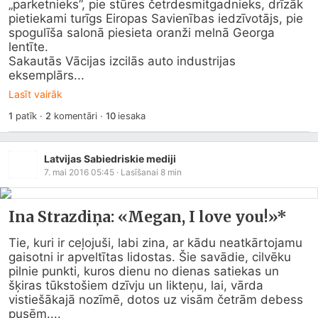
„parketnieks”, pie stūres četrdesmitgadnieks, drīzāk 
pietiekami turīgs Eiropas Savienības iedzīvotājs, pie 
spogulīša salonā piesieta oranži melnā Georga 
lentīte.

Sakautās Vācijas izcilās auto industrijas 
eksemplārs...
Lasīt vairāk
1
patīk
·
2
komentāri
·
10
iesaka
Latvijas Sabiedriskie mediji
7. mai 2016 05:45
· Lasīšanai
8
min
Ina Strazdiņa: «Megan, I love you!»*
Tie, kuri ir ceļojuši, labi zina, ar kādu neatkārtojamu 
gaisotni ir apveltītas lidostas. Šie savādie, cilvēku 
pilnie punkti, kuros dienu no dienas satiekas un 
šķiras tūkstošiem dzīvju un likteņu, lai, vārda 
vistiešākajā nozīmē, dotos uz visām četrām debess 
pusēm....