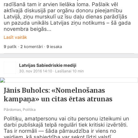
radīšanā tam ir arvien lielāka loma. Pašlaik vēl 
aktīvajā diskusijā par orgānu donoru pieejamību 
Latvijā, ziņu murskulī uz īsu daļu dienas parādījās 
un pazuda unikāls Latvijas ziņu notikums – šā gada 
novembra beigās...
Lasīt vairāk
9
patīk
·
2
komentāri
·
9
iesaka
Latvijas Sabiedriskie mediji
30. nov 2016 14:10
· Lasīšanai
10
min
Jānis Buholcs: «Nomelnošanas
kampaņa» un citas ērtas atrunas
Pārdomas, Politika
Politiķu, amatpersonu vai citu personu izteikumi un 
darbi publiskajā telpā regulāri tiek kritiski izvērtēti. 
Tas ir normāli — šāda pārraudzība ir viens no 
veidiem, kā sabiedrība var sekot līdzi valstī 