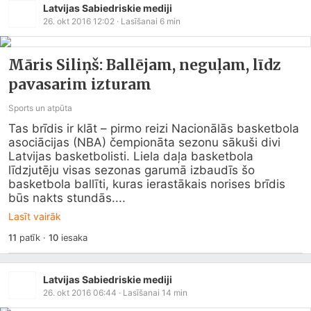
Latvijas Sabiedriskie mediji
26. okt 2016 12:02
· Lasīšanai
6
min
Māris Siliņš: Ballējam, neguļam, līdz
pavasarim izturam
Sports un atpūta
Tas brīdis ir klāt – pirmo reizi Nacionālās basketbola 
asociācijas (NBA) čempionāta sezonu sākuši divi 
Latvijas basketbolisti. Liela daļa basketbola 
līdzjutēju visas sezonas garumā izbaudīs šo 
basketbola ballīti, kuras ierastākais norises brīdis 
būs nakts stundās....
Lasīt vairāk
11
patīk
·
10
iesaka
Latvijas Sabiedriskie mediji
26. okt 2016 06:44
· Lasīšanai
14
min