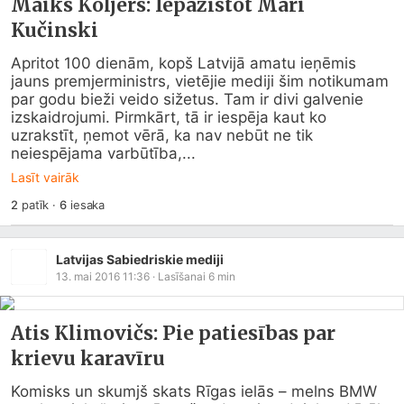
Maiks Koljers: Iepazīstot Māri
Kučinski
Apritot 100 dienām, kopš Latvijā amatu ieņēmis 
jauns premjerministrs, vietējie mediji šim notikumam 
par godu bieži veido sižetus. Tam ir divi galvenie 
izskaidrojumi. Pirmkārt, tā ir iespēja kaut ko 
uzrakstīt, ņemot vērā, ka nav nebūt ne tik 
neiespējama varbūtība,...
Lasīt vairāk
2
patīk
·
6
iesaka
Latvijas Sabiedriskie mediji
13. mai 2016 11:36
· Lasīšanai
6
min
Atis Klimovičs: Pie patiesības par
krievu karavīru
Komisks un skumjš skats Rīgas ielās – melns BMW 