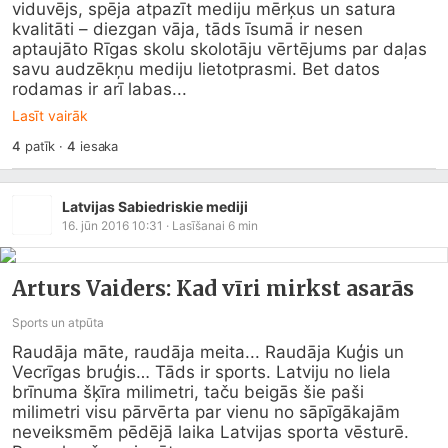
viduvējs, spēja atpazīt mediju mērķus un satura 
kvalitāti – diezgan vāja, tāds īsumā ir nesen 
aptaujāto Rīgas skolu skolotāju vērtējums par daļas 
savu audzēkņu mediju lietotprasmi. Bet datos 
rodamas ir arī labas...
Lasīt vairāk
4
patīk
·
4
iesaka
Latvijas Sabiedriskie mediji
16. jūn 2016 10:31
· Lasīšanai
6
min
Arturs Vaiders: Kad vīri mirkst asarās
Sports un atpūta
Raudāja māte, raudāja meita... Raudāja Kuģis un 
Vecrīgas bruģis… Tāds ir sports. Latviju no liela 
brīnuma šķīra milimetri, taču beigās šie paši 
milimetri visu pārvērta par vienu no sāpīgākajām 
neveiksmēm pēdējā laika Latvijas sporta vēsturē.
