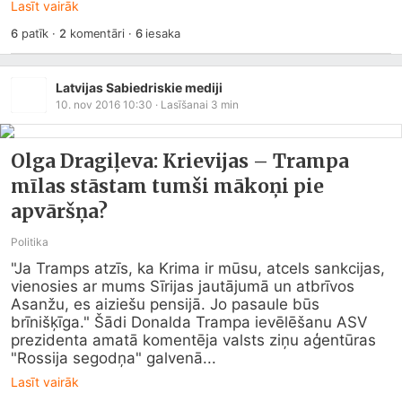
Lasīt vairāk
6
patīk
·
2
komentāri
·
6
iesaka
Latvijas Sabiedriskie mediji
10. nov 2016 10:30
· Lasīšanai
3
min
Olga Dragiļeva: Krievijas – Trampa
mīlas stāstam tumši mākoņi pie
apvāršņa?
Politika
"Ja Tramps atzīs, ka Krima ir mūsu, atcels sankcijas, 
vienosies ar mums Sīrijas jautājumā un atbrīvos 
Asanžu, es aiziešu pensijā. Jo pasaule būs 
brīnišķīga." Šādi Donalda Trampa ievēlēšanu ASV 
prezidenta amatā komentēja valsts ziņu aģentūras 
"Rossija segodņa" galvenā...
Lasīt vairāk