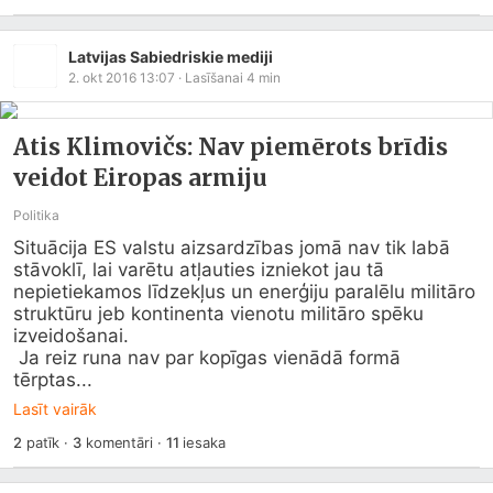
Latvijas Sabiedriskie mediji
2. okt 2016 13:07
· Lasīšanai
4
min
Atis Klimovičs: Nav piemērots brīdis
veidot Eiropas armiju
Politika
Situācija ES valstu aizsardzības jomā nav tik labā 
stāvoklī, lai varētu atļauties izniekot jau tā 
nepietiekamos līdzekļus un enerģiju paralēlu militāro 
struktūru jeb kontinenta vienotu militāro spēku 
izveidošanai.

 Ja reiz runa nav par kopīgas vienādā formā 
tērptas...
Lasīt vairāk
2
patīk
·
3
komentāri
·
11
iesaka