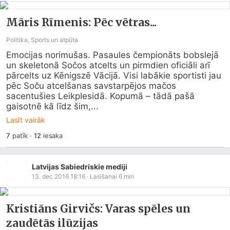
Māris Rīmenis: Pēc vētras...
Politika, Sports un atpūta
Emocijas norimušas. Pasaules čempionāts bobslejā 
un skeletonā Sočos atcelts un pirmdien oficiāli arī 
pārcelts uz Kēnigszē Vācijā. Visi labākie sportisti jau 
pēc Soču atcelšanas savstarpējos mačos 
sacentušies Leikplesidā. Kopumā – tādā pašā 
gaisotnē kā līdz šim,...
Lasīt vairāk
7
patīk
·
12
iesaka
Latvijas Sabiedriskie mediji
13. dec 2016 18:16
· Lasīšanai
6
min
Kristiāns Girvičs: Varas spēles un
zaudētās ilūzijas