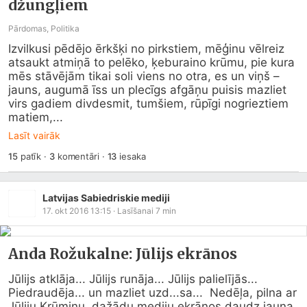
džungļiem
Pārdomas, Politika
Izvilkusi pēdējo ērkšķi no pirkstiem, mēģinu vēlreiz 
atsaukt atmiņā to pelēko, ķeburaino krūmu, pie kura 
mēs stāvējām tikai soli viens no otra, es un viņš – 
jauns, augumā īss un plecīgs afgāņu puisis mazliet 
virs gadiem divdesmit, tumšiem, rūpīgi nogrieztiem 
matiem,...
Lasīt vairāk
15
patīk
·
3
komentāri
·
13
iesaka
Latvijas Sabiedriskie mediji
17. okt 2016 13:15
· Lasīšanai
7
min
Anda Rožukalne: Jūlijs ekrānos
Jūlijs atklāja... Jūlijs runāja... Jūlijs palielījās... 
Piedraudēja... un mazliet uzd...sa...  Nedēļa, pilna ar 
Jūliju Krūmiņu, dažādu mediju ekrānos daudz jauna 