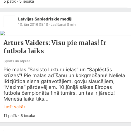
5
patīk
·
5
iesaka
Latvijas Sabiedriskie mediji
10. jūn 2016 08:18
· Lasīšanai
8
min
Arturs Vaiders: Visu pie malas! Ir
futbola laiks
Sports un atpūta
Pie malas “Sasisto lukturu ielas” un “Saplēstās 
krūzes”! Pie malas adīšanu un kokgrebšanu! Neliela 
līdzjūtība siena gatavotājiem, govju slaucējiem, 
“Maxima” pārdevējiem. 10.jūnijā sākas Eiropas 
futbola čempionāta finālturnīrs, un tas ir jāredz! 
Mēneša laikā tiks...
Lasīt vairāk
11
patīk
·
8
iesaka