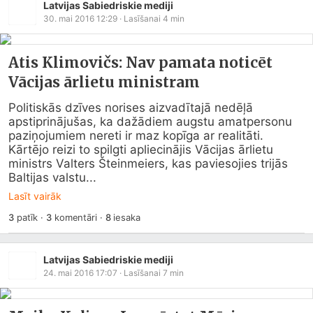
Latvijas Sabiedriskie mediji
30. mai 2016 12:29
· Lasīšanai
4
min
Atis Klimovičs: Nav pamata noticēt
Vācijas ārlietu ministram
Politiskās dzīves norises aizvadītajā nedēļā 
apstiprinājušas, ka dažādiem augstu amatpersonu 
paziņojumiem nereti ir maz kopīga ar realitāti. 
Kārtējo reizi to spilgti apliecinājis Vācijas ārlietu 
ministrs Valters Šteinmeiers, kas paviesojies trijās 
Baltijas valstu...
Lasīt vairāk
3
patīk
·
3
komentāri
·
8
iesaka
Latvijas Sabiedriskie mediji
24. mai 2016 17:07
· Lasīšanai
7
min