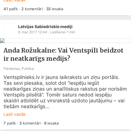
41
patīk
·
2
komentāri
·
33
iesaka
Latvijas Sabiedriskie mediji
6. mar 2017 12:44
· Lasīšanai
7
min
Anda Rožukalne: Vai Ventspilī beidzot
ir neatkarīgs medijs?
Pārdomas, Politika
Ventspilnieks.lv
 ir jauns laikraksts un ziņu portāls. 
Tas sevi piesaka, solot dot “iespēju iegūt 
neatkarīgas ziņas un analītiskus rakstus par norisēm 
Ventspils pilsētā”. Tomēr saturs nedod iespēju 
skaidri atbildēt uz virsrakstā uzdoto jautājumu – vai 
tiešām neatkarīgs...
Lasīt vairāk
7
patīk
·
3
komentāri
·
6
iesaka