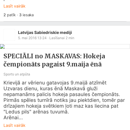
Lasīt vairāk
2
patīk
·
3
iesaka
Latvijas Sabiedriskie mediji
5. mai 2016 13:24
· Lasīšanai
2
min
SPECIĀLI no MASKAVAS: Hokeja
čempionāts pagaist 9.maija ēnā
Sports un atpūta
Krievijā ar vērienu gatavojas 9.maijā atzīmēt 
Uzvaras dienu, kuras ēnā Maskavā gluži 
nepamanāms palicis hokeja pasaules čempionāts. 
Pirmās spēles turnīrā notiks jau piektdien, tomēr par 
drīzajiem hokeja svētkiem ļoti maz kas liecina pat 
"Ledus pils" arēnas tuvumā.

Arēnai...
Lasīt vairāk