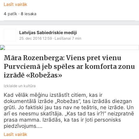
Lasīt vairāk
4
patīk
·
8
iesaka
Latvijas Sabiedriskie mediji
25. dec 2016 12:59
· Lasīšanai
7
min
Māra Rozenberga: Viens pret vienu
Purvciemā jeb spēles ar komforta zonu
izrādē «Robežas»
Izklaide un kultūra
Kad vēlāk mēģinu izstāstīt citiem, kas ir 
dokumentālā izrāde „Robežas”, tas izrādās diezgan 
grūti. Jo faktiski jau tas nav ne teātris, ne izrāde. Un 
arī es neesmu skatītāja. „Kas tad tas ir?!” neizpratnē 
prasa mamma. Izrādās, ka tas ir ļoti personisks 
piedzīvojums....
Lasīt vairāk