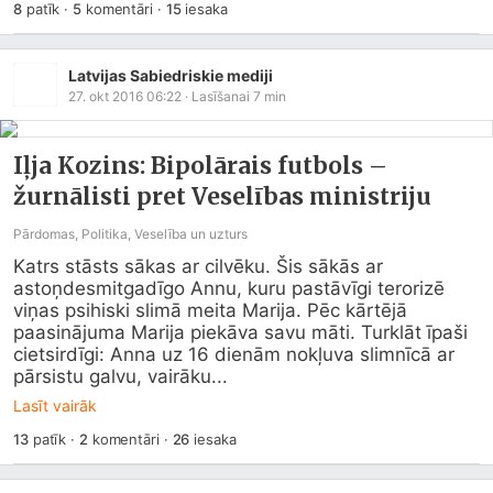
8
patīk
·
5
komentāri
·
15
iesaka
Latvijas Sabiedriskie mediji
27. okt 2016 06:22
· Lasīšanai
7
min
Iļja Kozins: Bipolārais futbols –
žurnālisti pret Veselības ministriju
Pārdomas, Politika, Veselība un uzturs
Katrs stāsts sākas ar cilvēku. Šis sākās ar 
astoņdesmitgadīgo Annu, kuru pastāvīgi terorizē 
viņas psihiski slimā meita Marija. Pēc kārtējā 
paasinājuma Marija piekāva savu māti. Turklāt īpaši 
cietsirdīgi: Anna uz 16 dienām nokļuva slimnīcā ar 
pārsistu galvu, vairāku...
Lasīt vairāk
13
patīk
·
2
komentāri
·
26
iesaka