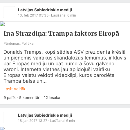
Latvijas Sabiedriskie mediji
10. feb 2017 05:35
· Lasīšanai
6
min
Ina Strazdiņa: Trampa faktors Eiropā
Pārdomas, Politika
Donalds Tramps, kopš sēdies ASV prezidenta krēslā 
un pieņēmis vairākus skandalozus lēmumus, ir kļuvis 
par Eiropas mediju un pat humora šovu galveno 
varoni. Interneta vietnes jau aplidojuši vairāku 
Eiropas valstu veidoti videoklipi, kuros parodēta 
Trampa balss un...
Lasīt vairāk
9
patīk
·
5
komentāri
·
12
iesaka
Latvijas Sabiedriskie mediji
18. jan 2017 13:27
· Lasīšanai
6
min