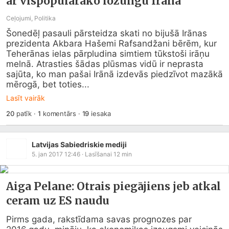
ar vispopulārāko lozungu Irānā
Ceļojumi, Politika
Šonedēļ pasauli pārsteidza skati no bijušā Irānas 
prezidenta Akbara Hašemi Rafsandžani bērēm, kur 
Teherānas ielas pārpludina simtiem tūkstoši irāņu 
melnā. Atrasties šādas plūsmas vidū ir neprasta 
sajūta, ko man pašai Irānā izdevās piedzīvot mazākā 
mērogā, bet toties...
Lasīt vairāk
20
patīk
·
1
komentārs
·
19
iesaka
Latvijas Sabiedriskie mediji
5. jan 2017 12:46
· Lasīšanai
12
min
Aiga Pelane: Otrais piegājiens jeb atkal
ceram uz ES naudu
Pirms gada, rakstīdama savas prognozes par 