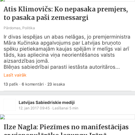
Atis Klimovičs: Ko nepasaka premjers,
to pasaka paši zemessargi
Pārdomas, Politika
Ir divas iespējas un abas nelāgas, jo premjerministra 
Māra Kučinska apgalvojums par Latvijas bruņoto 
spēku pietiekamajām kaujas spējām ir melīgs vai arī 
tāds, kas apliecina viņa neorientēšanos valsts 
aizsardzības jomā.

Blēņas sabiedrībai parasti iestāsta autoritāros...
Lasīt vairāk
13
patīk
·
6
komentāri
·
23
iesaka
Latvijas Sabiedriskie mediji
12. jan 2017 09:45
· Lasīšanai
5
min
Ilze Nagla: Piezīmes no manifestācijas