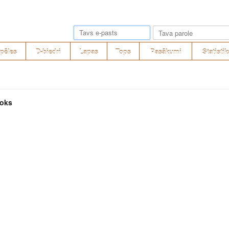
pēles
D-biedri
Lapas
Tops
Pasākumi
Statistik
loks