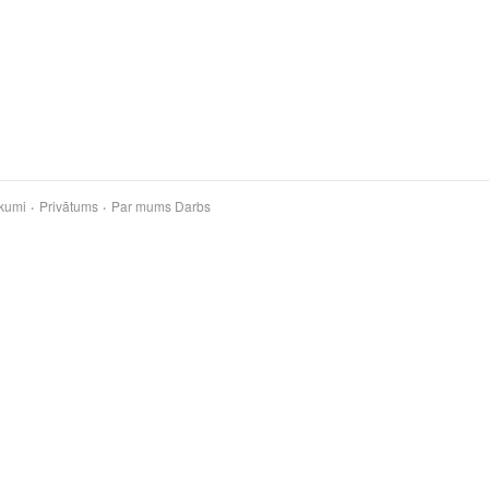
kumi
Privātums
Par mums
Darbs