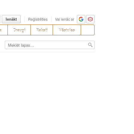
Ienākt
Reģistrēties
Vai ienāc ar
a
Draugi
Raksti
Vēstules