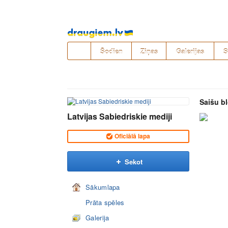
Pāriet
uz
saturu
Šodien
Ziņas
Galerijas
S
Saišu b
Latvijas Sabiedriskie mediji
Oficiālā lapa
Sekot
Sākumlapa
Prāta spēles
Galerija